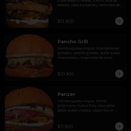
triple queso cheddar, tocino, aros de 
cebolla, salsa barbecue y lactonesa de 
ajo.
$13.900
Pancho Grill
Hamburguesa Angus, champiñones 
grillados, cebolla grillada, doble queso 
mozzarella y mayonesa de zetas.
$10.900
Panzer
Hamburguesa Angus, tocino 
americano, huevo frito, ciboulette, 
doble queso cheddar, pepinillos en 
rodaja y mayo casera.
$11.900