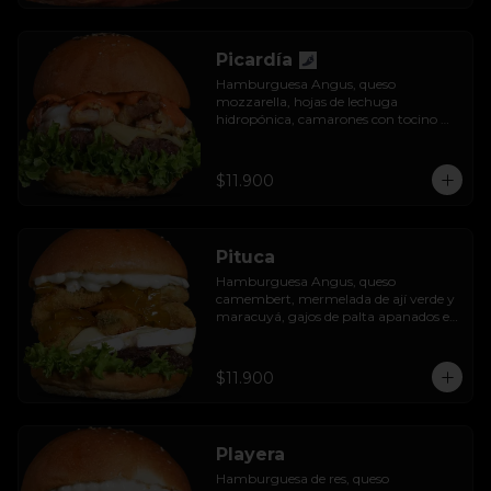
Picardía
Hamburguesa Angus, queso 
mozzarella, hojas de lechuga 
hidropónica, camarones con tocino 
grillados y acompañada de salsa 
thousand island spicy.
$11.900
Pituca
Hamburguesa Angus, queso 
camembert, mermelada de ají verde y 
maracuyá, gajos de palta apanados en 
panko, hojas de lechuga hidropónica y 
mayo casera.
$11.900
Playera
Hamburguesa de res, queso 