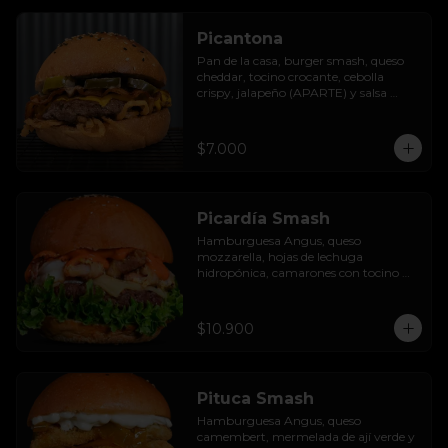
Picantona
Pan de la casa, burger smash, queso 
cheddar, tocino crocante, cebolla 
crispy, jalapeño (APARTE) y salsa 
ranch.

SIN PAPAS
$7.000
Picardía Smash
Hamburguesa Angus, queso 
mozzarella, hojas de lechuga 
hidropónica, camarones con tocino 
grillados y acompañada de salsa 
thousand island spicy.
$10.900
Pituca Smash
Hamburguesa Angus, queso 
camembert, mermelada de ají verde y 