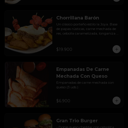
Chorrillana Barón
Un clásico porteño estilo la Joya. Base 
de papas rústicas, carne mechada de 
res, cebolla caramelizada, longaniza 
artesanal y huevo frito, acompañado 
con salsa de la casa.
$19.900
Empanadas De Carne
Mechada Con Queso
Empanadas de carne mechada con 
queso (3 uds.)
$6.900
Gran Trio Burger
- Doble queso cheddar con cebollita 