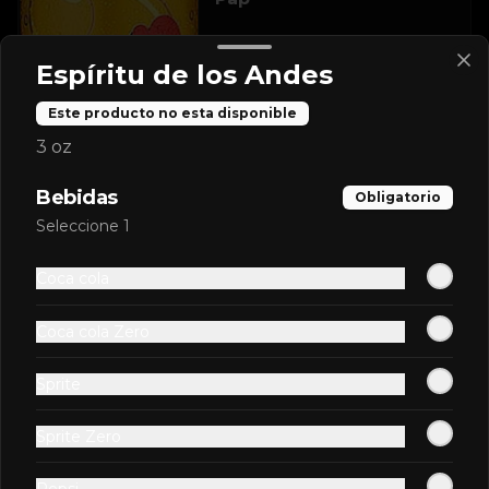
Espíritu de los Andes
Este producto no esta disponible
$2.600
3 oz
Pepsi
Bebidas
Obligatorio
Seleccione 1
Coca cola
$2.600
Coca cola Zero
Sprite
Pepsi Zero
Sprite Zero
Pepsi