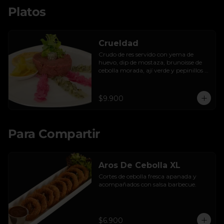
Platos
Crueldad
Crudo de res servido con yema de 
huevo, dip de mostaza, brunoisse de 
cebolla morada, ají verde y pepinillos 
encurtidos de la casa, mayo de cilantro 
y tostadas.
$9.900
Para Compartir
Aros De Cebolla XL
Cortes de cebolla fresca apanada y 
acompañados con salsa barbecue.
$6.900