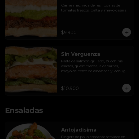
Carne mechada de res, rodajas de 
tomates frescos, palta y mayo casera.
$9.900
Sin Verguenza
Filete de salmón grillado, zucchinis 
asados, queso crema, alcaparras, 
mayo de pesto de albahaca y lechuga 
hidropónica.
$10.900
Ensaladas
Antojadisima
Fingers de pollo crocante servidos en 