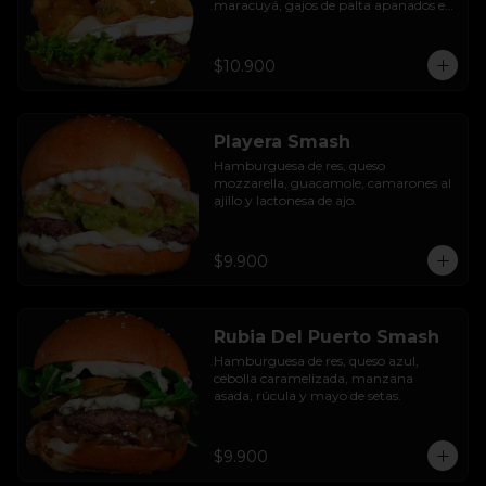
maracuyá, gajos de palta apanados en 
panko, hojas de lechuga hidropónica y 
mayo casera.
$10.900
Playera Smash
Hamburguesa de res, queso 
mozzarella, guacamole, camarones al 
ajillo y lactonesa de ajo.
$9.900
Rubia Del Puerto Smash
Hamburguesa de res, queso azul, 
cebolla caramelizada, manzana 
asada, rúcula y mayo de setas.
$9.900