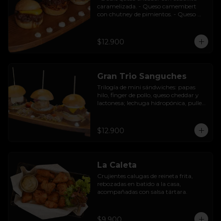
caramelizada. - Queso camembert 
con chutney de pimientos. - Queso 
azul con base de champiñones al ajillo.
$12.900
Gran Trio Sanguches
Trilogía de mini sándwiches: papas 
hilo, finger de pollo, queso cheddar y 
lactonesa; lechuga hidropónica, pulled 
pork BBQ, queso camembert y 
pimentón asado; caluga de reineta, 
salsa tártara, cebolla encurtida, 
$12.900
mayonesa y palta.
La Caleta
Crujientes calugas de reineta frita, 
rebozadas en batido a la casa, 
acompañadas con salsa tártara.
$9.900