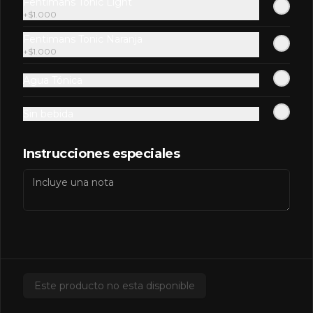
Fentimans Tonic Light
+
$1.000
Fentimans Tonic Naranja
Redbull Yellow
+
$1.000
Agua Tónica
Sin bebida
$2.500
Instrucciones especiales
Salsas Extras
Extra BBQ
Este producto no esta disponible
$600