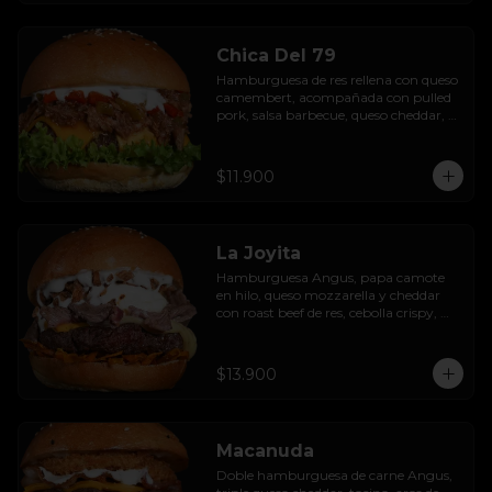
Chica Del 79
Hamburguesa de res rellena con queso 
camembert, acompañada con pulled 
pork, salsa barbecue, queso cheddar, 
pimientos asados, hojas de lechuga 
hidropónica y salsa de ajo.
$11.900
La Joyita
Hamburguesa Angus, papa camote 
en hilo, queso mozzarella y cheddar 
con roast beef de res, cebolla crispy, 
huevo pochado, mayo casera y salsa 
gravy.
$13.900
Macanuda
Doble hamburguesa de carne Angus, 