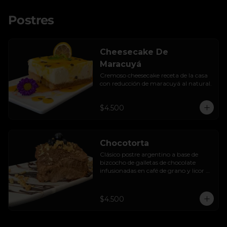
Postres
Cheesecake De
Maracuyá
Cremoso cheesecake receta de la casa 
con reducción de maracuyá al natural.
$4.500
Chocotorta
Clásico postre argentino a base de 
bizcocho de galletas de chocolate 
infusionadas en café de grano y licor de 
amarula, acompañada de una suave 
mezcla cremosa de manjar casero.
$4.500