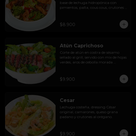
base de lechuga hidropónica con 
pimientos, palta, cous cous, crutones 
al orégano y dressing de yoghurt con 
queso camembert.
$8.900
Atún Caprichoso
Corte de atún en costra de sésamo 
sellado al grill, servido con mix de hojas 
verdes, aros de cebolla morada 
encurtida, tomates cherry, huevos, 
espárragos y dressing de mango con 
almendras.
$9.900
Cesar
Lechuga costeña, dressing César 
original, camarones, queso grana 
padano y crutones al orégano.
$9.900