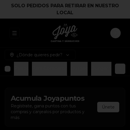
SOLO PEDIDOS PARA RETIRAR EN NUESTRO
LOCAL
Abrir menu de navegación
Login
¿Dónde quieres pedir?
Platos
Para Compartir
Burger
Burger Smash
Acumula
Joyapuntos
Regístrate, gana puntos con tus
Únete
compras y canjealos por productos y
más