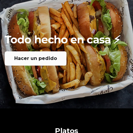
Todo
hecho
en
casa
⚡️
Hacer un pedido
Platos