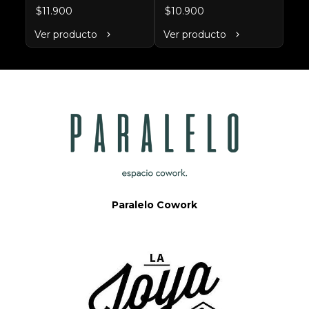
camarones con tocino 
queso mozzarella y 
$11.900
$10.900
grillados y acompañada de 
mayonesa de zetas.
salsa thousand island spicy.
Ver producto
Ver producto
Paralelo Cowork