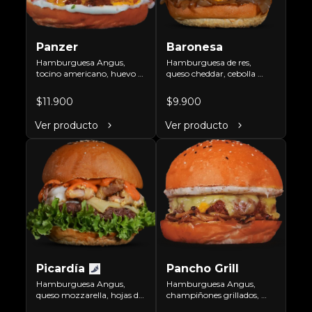
Panzer
Baronesa
Hamburguesa Angus, 
Hamburguesa de res, 
tocino americano, huevo 
queso cheddar, cebolla 
frito, ciboulette, doble 
caramelizada, pepinillos, 
queso cheddar, pepinillos 
rodajas de tomate y hojas 
$11.900
$9.900
en rodaja y mayo casera.
de lechuga hidropónica.
Ver producto
Ver producto
Picardía
Pancho Grill
Hamburguesa Angus, 
Hamburguesa Angus, 
queso mozzarella, hojas de 
champiñones grillados, 
lechuga hidropónica, 
cebolla grillada, doble 