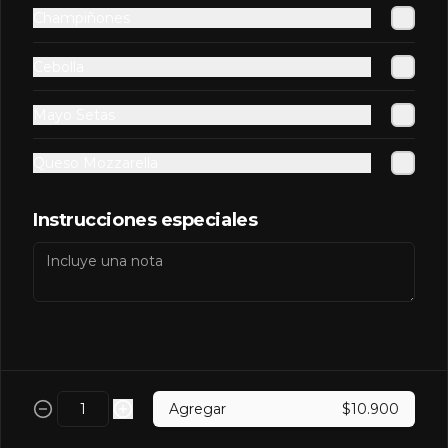
Champiñones
Redbull Yellow
Cebolla
Mayo Setas
Queso Mozzarella
$2.500
Instrucciones especiales
Salsas Extras
Extra BBQ
Agregar
$10.900
$600