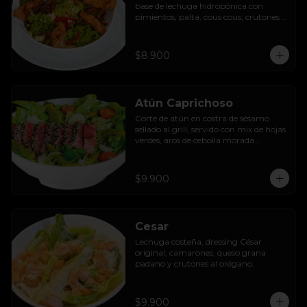
base de lechuga hidropónica con 
pimientos, palta, cous cous, crutones 
al orégano y dressing de yoghurt con 
queso camembert.
$8.900
Atún Caprichoso
Corte de atún en costra de sésamo 
sellado al grill, servido con mix de hojas 
verdes, aros de cebolla morada 
encurtida, tomates cherry, huevos, 
espárragos y dressing de mango con 
almendras.
$9.900
Cesar
Lechuga costeña, dressing César 
original, camarones, queso grana 
padano y crutones al orégano.
$9.900