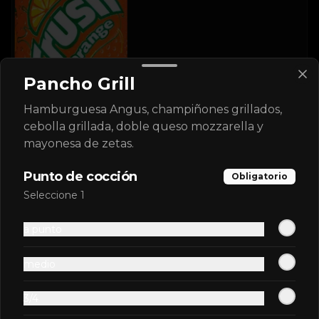
$2.600
Pancho Grill
Hamburguesa Angus, champiñones grillados,
Fentimans Indian Tonic
cebolla grillada, doble queso mozzarella y
Water
mayonesa de zetas.
Punto de cocción
Obligatorio
Seleccione 1
$2.900
a punto
Ginger Beer Fentimans
medio
3/4