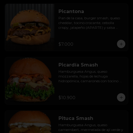
Picantona
Pan de la casa, burger smash, queso 
cheddar, tocino crocante, cebolla 
crispy, jalapeño (APARTE) y salsa 
ranch.

SIN PAPAS
$7.000
Picardía Smash
Hamburguesa Angus, queso 
mozzarella, hojas de lechuga 
hidropónica, camarones con tocino 
grillados y acompañada de salsa 
thousand island spicy.
$10.900
Pituca Smash
Hamburguesa Angus, queso 
camembert, mermelada de ají verde y 