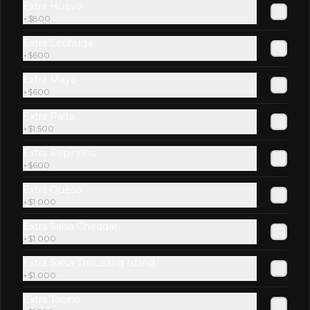
Extra Huevo
+
$800
Extra Lechuga
+
$600
$2.600
Extra Mayo
+
$600
Extra Palta
Pepsi
+
$1.500
Extra Pepinillos
+
$600
Extra Queso
$2.600
+
$1.000
Extra Salsa Cheddar
+
$1.000
Pepsi Zero
Extra Salsa Thousand Island
+
$1.000
Extra Tocino