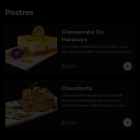
Postres
Cheesecake De
Maracuyá
Cremoso cheesecake receta de la casa 
con reducción de maracuyá al natural.
$4.500
Chocotorta
Clásico postre argentino a base de 
bizcocho de galletas de chocolate 
infusionadas en café de grano y licor de 
amarula, acompañada de una suave 
mezcla cremosa de manjar casero.
$4.500