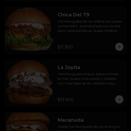
Chica Del 79
Hamburguesa de res rellena con queso 
camembert, acompañada con pulled 
pork, salsa barbecue, queso cheddar, 
pimientos asados, hojas de lechuga 
hidropónica y salsa de ajo.
$11.900
La Joyita
Hamburguesa Angus, papa camote 
en hilo, queso mozzarella y cheddar 
con roast beef de res, cebolla crispy, 
huevo pochado, mayo casera y salsa 
gravy.
$13.900
Macanuda
Doble hamburguesa de carne Angus, 