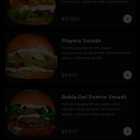
maracuyá, gajos de palta apanados en 
panko, hojas de lechuga hidropónica y 
mayo casera.
$10.900
Playera Smash
Hamburguesa de res, queso 
mozzarella, guacamole, camarones al 
ajillo y lactonesa de ajo.
$9.900
Rubia Del Puerto Smash
Hamburguesa de res, queso azul, 
cebolla caramelizada, manzana 
asada, rúcula y mayo de setas.
$9.900