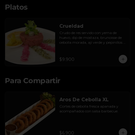
Platos
Crueldad
Crudo de res servido con yema de 
huevo, dip de mostaza, brunoisse de 
cebolla morada, ají verde y pepinillos 
encurtidos de la casa, mayo de cilantro 
y tostadas.
$9.900
Para Compartir
Aros De Cebolla XL
Cortes de cebolla fresca apanada y 
acompañados con salsa barbecue.
$6.900