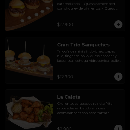
caramelizada. - Queso camembert 
con chutney de pimientos. - Queso 
azul con base de champiñones al ajillo.
$12.900
Gran Trio Sanguches
Trilogía de mini sándwiches: papas 
hilo, finger de pollo, queso cheddar y 
lactonesa; lechuga hidropónica, pulled 
pork BBQ, queso camembert y 
pimentón asado; caluga de reineta, 
salsa tártara, cebolla encurtida, 
$12.900
mayonesa y palta.
La Caleta
Crujientes calugas de reineta frita, 
rebozadas en batido a la casa, 
acompañadas con salsa tártara.
$9.900