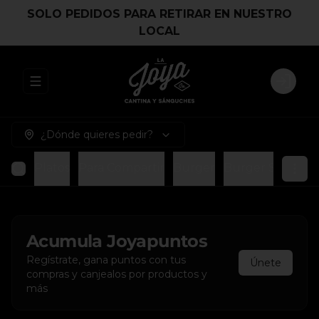
SOLO PEDIDOS PARA RETIRAR EN NUESTRO
LOCAL
Abrir menu de navegación
Login
¿Dónde quieres pedir?
Platos
Para Compartir
Burger
Burger Smash
Acumula
Joyapuntos
Regístrate, gana puntos con tus
Únete
compras y canjealos por productos y
más