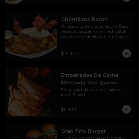
Chorrillana Barón
Un clásico porteño estilo la Joya. Base 
de papas rústicas, carne mechada de 
res, cebolla caramelizada, longaniza 
artesanal y huevo frito, acompañado 
con salsa de la casa.
$19.900
Empanadas De Carne
Mechada Con Queso
Empanadas de carne mechada con 
queso (3 uds.)
$6.900
Gran Trio Burger
- Doble queso cheddar con cebollita 