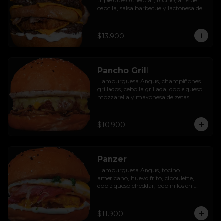
triple queso cheddar, tocino, aros de 
cebolla, salsa barbecue y lactonesa de 
ajo.
$13.900
Pancho Grill
Hamburguesa Angus, champiñones 
grillados, cebolla grillada, doble queso 
mozzarella y mayonesa de zetas.
$10.900
Panzer
Hamburguesa Angus, tocino 
americano, huevo frito, ciboulette, 
doble queso cheddar, pepinillos en 
rodaja y mayo casera.
$11.900