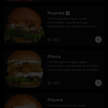
Picardía
Hamburguesa Angus, queso 
mozzarella, hojas de lechuga 
hidropónica, camarones con tocino 
grillados y acompañada de salsa 
thousand island spicy.
$11.900
Pituca
Hamburguesa Angus, queso 
camembert, mermelada de ají verde y 
maracuyá, gajos de palta apanados en 
panko, hojas de lechuga hidropónica y 
mayo casera.
$11.900
Playera
Hamburguesa de res, queso 