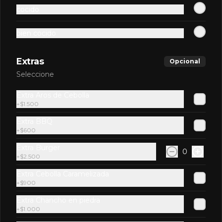
$2.900
cocido
bien cocido
Kem Piña
Extras
Opcional
Seleccione
Extra Aros de Cebolla
$2.600
+
$1.500
Extra BBQ
+
$600
Limon Soda Zero
Extra Burger
0
+
$2.500
Extra Cebolla Caramelizada
+
$900
$2.600
Extra Chancho en piedra
+
$1.000
Pap