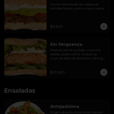
Carne mechada de res, rodajas de 
tomates frescos, palta y mayo casera.
$9.900
Sin Verguenza
Filete de salmón grillado, zucchinis 
asados, queso crema, alcaparras, 
mayo de pesto de albahaca y lechuga 
hidropónica.
$10.900
Ensaladas
Antojadisima
Fingers de pollo crocante servidos en 