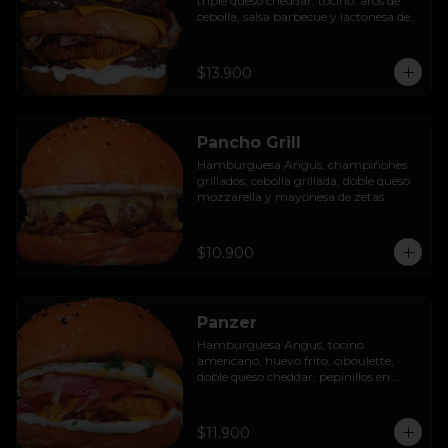
triple queso cheddar, tocino, aros de 
cebolla, salsa barbecue y lactonesa de 
ajo.
$13.900
Pancho Grill
Hamburguesa Angus, champiñones 
grillados, cebolla grillada, doble queso 
mozzarella y mayonesa de zetas.
$10.900
Panzer
Hamburguesa Angus, tocino 
americano, huevo frito, ciboulette, 
doble queso cheddar, pepinillos en 
rodaja y mayo casera.
$11.900