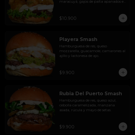
maracuyá, gajos de palta apanados en 
panko, hojas de lechuga hidropónica y 
mayo casera.
$10.900
Playera Smash
Hamburguesa de res, queso 
mozzarella, guacamole, camarones al 
ajillo y lactonesa de ajo.
$9.900
Rubia Del Puerto Smash
Hamburguesa de res, queso azul, 
cebolla caramelizada, manzana 
asada, rúcula y mayo de setas.
$9.900