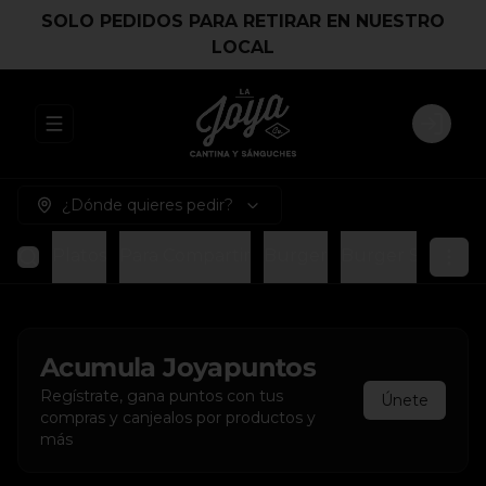
SOLO PEDIDOS PARA RETIRAR EN NUESTRO
LOCAL
Abrir menu de navegación
Login
¿Dónde quieres pedir?
Platos
Para Compartir
Burger
Burger Smash
Acumula
Joyapuntos
Regístrate, gana puntos con tus
Únete
compras y canjealos por productos y
más