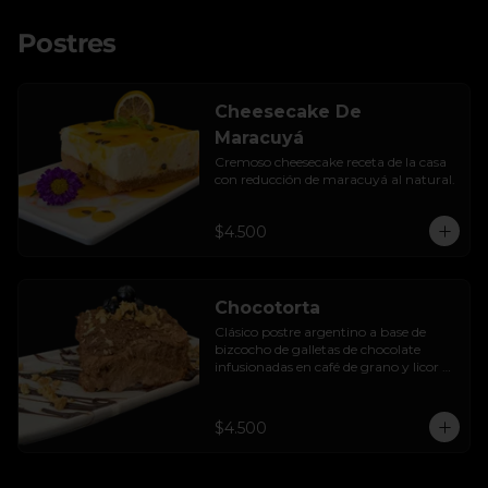
Postres
Cheesecake De
Maracuyá
Cremoso cheesecake receta de la casa 
con reducción de maracuyá al natural.
$4.500
Chocotorta
Clásico postre argentino a base de 
bizcocho de galletas de chocolate 
infusionadas en café de grano y licor de 
amarula, acompañada de una suave 
mezcla cremosa de manjar casero.
$4.500