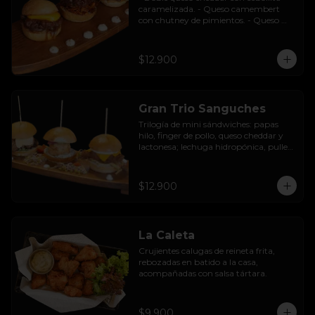
caramelizada. - Queso camembert 
con chutney de pimientos. - Queso 
azul con base de champiñones al ajillo.
$12.900
Gran Trio Sanguches
Trilogía de mini sándwiches: papas 
hilo, finger de pollo, queso cheddar y 
lactonesa; lechuga hidropónica, pulled 
pork BBQ, queso camembert y 
pimentón asado; caluga de reineta, 
salsa tártara, cebolla encurtida, 
$12.900
mayonesa y palta.
La Caleta
Crujientes calugas de reineta frita, 
rebozadas en batido a la casa, 
acompañadas con salsa tártara.
$9.900