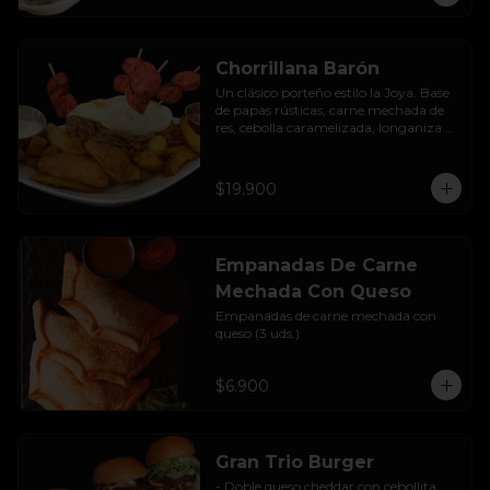
Chorrillana Barón
Un clásico porteño estilo la Joya. Base 
de papas rústicas, carne mechada de 
res, cebolla caramelizada, longaniza 
artesanal y huevo frito, acompañado 
con salsa de la casa.
$19.900
Empanadas De Carne
Mechada Con Queso
Empanadas de carne mechada con 
queso (3 uds.)
$6.900
Gran Trio Burger
- Doble queso cheddar con cebollita 