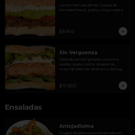
Carne mechada de res, rodajas de 
tomates frescos, palta y mayo casera.
$9.900
Sin Verguenza
Filete de salmón grillado, zucchinis 
asados, queso crema, alcaparras, 
mayo de pesto de albahaca y lechuga 
hidropónica.
$10.900
Ensaladas
Antojadisima
Fingers de pollo crocante servidos en 