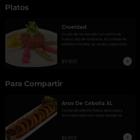
Platos
Crueldad
Crudo de res servido con yema de 
huevo, dip de mostaza, brunoisse de 
cebolla morada, ají verde y pepinillos 
encurtidos de la casa, mayo de cilantro 
y tostadas.
$9.900
Para Compartir
Aros De Cebolla XL
Cortes de cebolla fresca apanada y 
acompañados con salsa barbecue.
$6.900