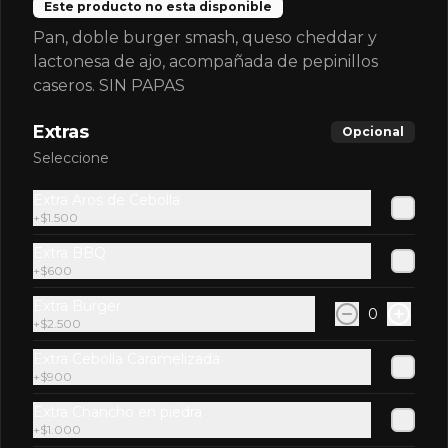
Este producto no esta disponible
Pan, doble burger smash, queso cheddar y
lactonesa de ajo, acompañada de pepinillos
caseros. SIN PAPAS
$2.600
Extras
Opcional
Seleccione
Pepsi
Extra Aros de Cebolla
+
$1.500
Extra BBQ
+
$600
$2.600
Extra Burger
0
+
$2.500
Pepsi Zero
Extra Cebolla Caramelizada
+
$900
Extra Chancho en piedra
+
$1.000