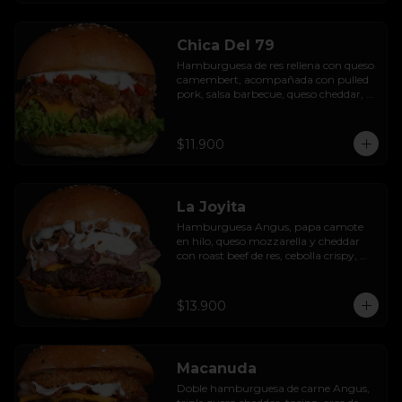
Chica Del 79
Hamburguesa de res rellena con queso 
camembert, acompañada con pulled 
pork, salsa barbecue, queso cheddar, 
pimientos asados, hojas de lechuga 
hidropónica y salsa de ajo.
$11.900
La Joyita
Hamburguesa Angus, papa camote 
en hilo, queso mozzarella y cheddar 
con roast beef de res, cebolla crispy, 
huevo pochado, mayo casera y salsa 
gravy.
$13.900
Macanuda
Doble hamburguesa de carne Angus, 