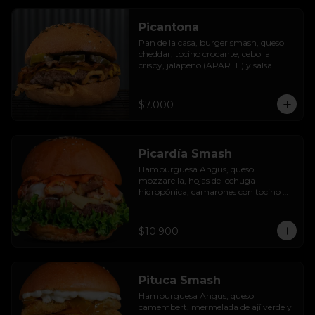
Picantona
Pan de la casa, burger smash, queso 
cheddar, tocino crocante, cebolla 
crispy, jalapeño (APARTE) y salsa 
ranch.

SIN PAPAS
$7.000
Picardía Smash
Hamburguesa Angus, queso 
mozzarella, hojas de lechuga 
hidropónica, camarones con tocino 
grillados y acompañada de salsa 
thousand island spicy.
$10.900
Pituca Smash
Hamburguesa Angus, queso 
camembert, mermelada de ají verde y 