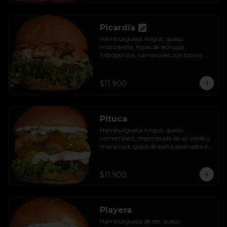
Picardía
Hamburguesa Angus, queso 
mozzarella, hojas de lechuga 
hidropónica, camarones con tocino 
grillados y acompañada de salsa 
thousand island spicy.
$11.900
Pituca
Hamburguesa Angus, queso 
camembert, mermelada de ají verde y 
maracuyá, gajos de palta apanados en 
panko, hojas de lechuga hidropónica y 
mayo casera.
$11.900
Playera
Hamburguesa de res, queso 