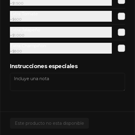
+
$1.500
Extra Tomate
+
$600
Redbull Yellow
Extra Jalapeño
+
$1.000
Extra Champiñon
+
$800
$2.500
Instrucciones especiales
Salsas Extras
Extra BBQ
Este producto no esta disponible
$600