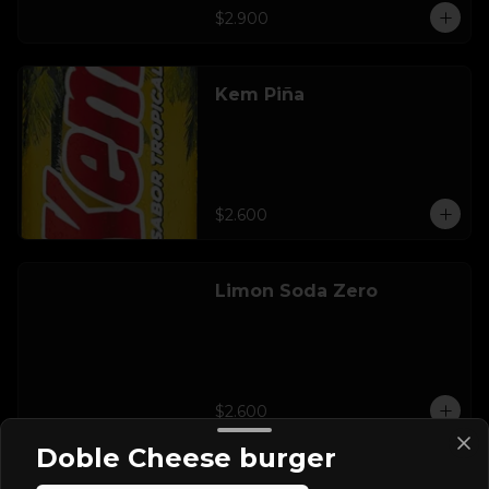
$2.900
Kem Piña
$2.600
Limon Soda Zero
$2.600
Doble Cheese burger
Pap