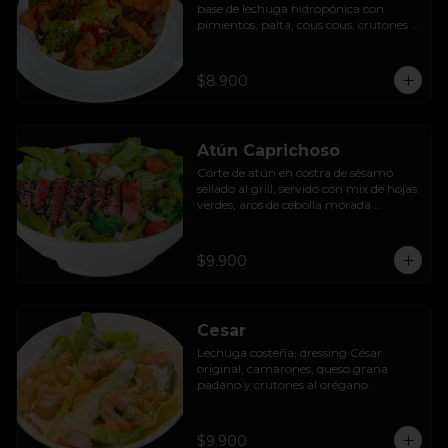
base de lechuga hidropónica con 
pimientos, palta, cous cous, crutones 
al orégano y dressing de yoghurt con 
queso camembert.
$8.900
Atún Caprichoso
Corte de atún en costra de sésamo 
sellado al grill, servido con mix de hojas 
verdes, aros de cebolla morada 
encurtida, tomates cherry, huevos, 
espárragos y dressing de mango con 
almendras.
$9.900
Cesar
Lechuga costeña, dressing César 
original, camarones, queso grana 
padano y crutones al orégano.
$9.900