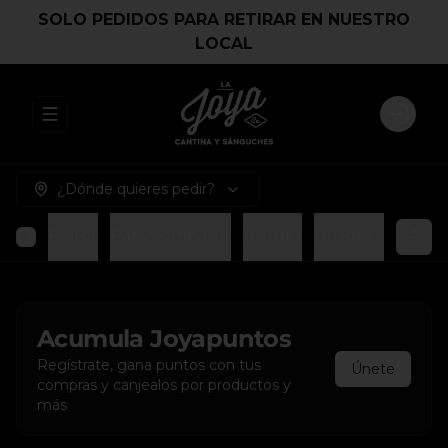
SOLO PEDIDOS PARA RETIRAR EN NUESTRO
LOCAL
Abrir menu de navegación
Login
¿Dónde quieres pedir?
Platos
Para Compartir
Burger
Burger Smash
Acumula
Joyapuntos
Regístrate, gana puntos con tus
Únete
compras y canjealos por productos y
más