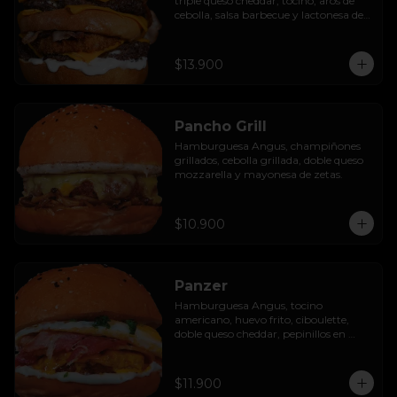
triple queso cheddar, tocino, aros de 
cebolla, salsa barbecue y lactonesa de 
ajo.
$13.900
Pancho Grill
Hamburguesa Angus, champiñones 
grillados, cebolla grillada, doble queso 
mozzarella y mayonesa de zetas.
$10.900
Panzer
Hamburguesa Angus, tocino 
americano, huevo frito, ciboulette, 
doble queso cheddar, pepinillos en 
rodaja y mayo casera.
$11.900