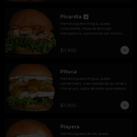
Picardía
Hamburguesa Angus, queso 
mozzarella, hojas de lechuga 
hidropónica, camarones con tocino 
grillados y acompañada de salsa 
thousand island spicy.
$11.900
Pituca
Hamburguesa Angus, queso 
camembert, mermelada de ají verde y 
maracuyá, gajos de palta apanados en 
panko, hojas de lechuga hidropónica y 
mayo casera.
$11.900
Playera
Hamburguesa de res, queso 