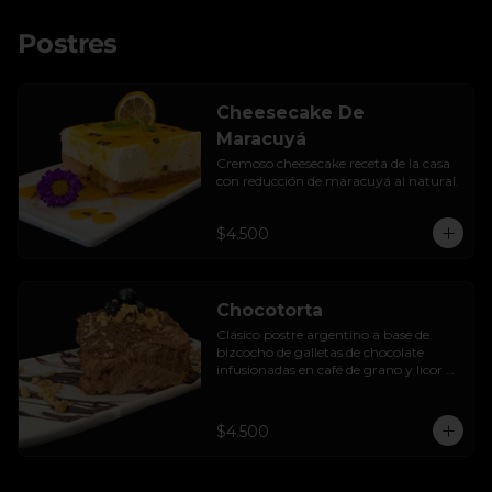
Postres
Cheesecake De
Maracuyá
Cremoso cheesecake receta de la casa 
con reducción de maracuyá al natural.
$4.500
Chocotorta
Clásico postre argentino a base de 
bizcocho de galletas de chocolate 
infusionadas en café de grano y licor de 
amarula, acompañada de una suave 
mezcla cremosa de manjar casero.
$4.500