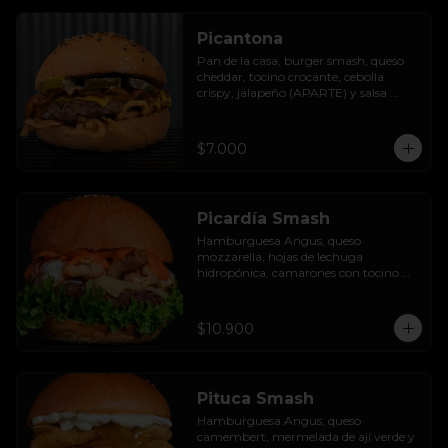
Picantona
Pan de la casa, burger smash, queso 
cheddar, tocino crocante, cebolla 
crispy, jalapeño (APARTE) y salsa 
ranch.

SIN PAPAS
$7.000
Picardía Smash
Hamburguesa Angus, queso 
mozzarella, hojas de lechuga 
hidropónica, camarones con tocino 
grillados y acompañada de salsa 
thousand island spicy.
$10.900
Pituca Smash
Hamburguesa Angus, queso 
camembert, mermelada de ají verde y 