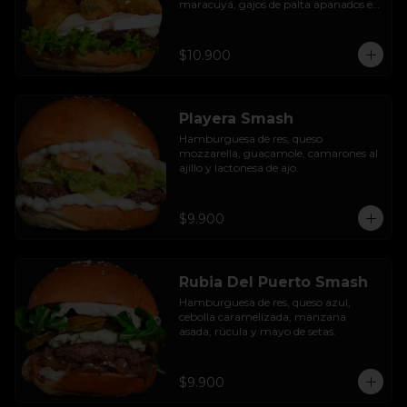
maracuyá, gajos de palta apanados en 
panko, hojas de lechuga hidropónica y 
mayo casera.
$10.900
Playera Smash
Hamburguesa de res, queso 
mozzarella, guacamole, camarones al 
ajillo y lactonesa de ajo.
$9.900
Rubia Del Puerto Smash
Hamburguesa de res, queso azul, 
cebolla caramelizada, manzana 
asada, rúcula y mayo de setas.
$9.900