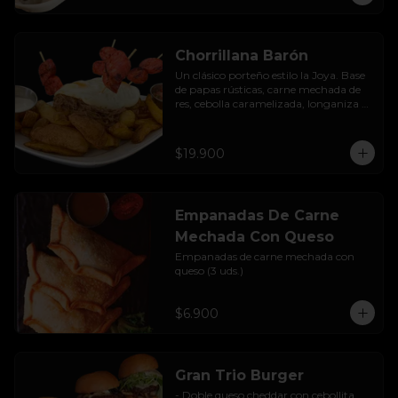
Chorrillana Barón
Un clásico porteño estilo la Joya. Base 
de papas rústicas, carne mechada de 
res, cebolla caramelizada, longaniza 
artesanal y huevo frito, acompañado 
con salsa de la casa.
$19.900
Empanadas De Carne
Mechada Con Queso
Empanadas de carne mechada con 
queso (3 uds.)
$6.900
Gran Trio Burger
- Doble queso cheddar con cebollita 