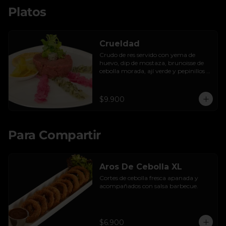
Platos
Crueldad
Crudo de res servido con yema de 
huevo, dip de mostaza, brunoisse de 
cebolla morada, ají verde y pepinillos 
encurtidos de la casa, mayo de cilantro 
y tostadas.
$9.900
Para Compartir
Aros De Cebolla XL
Cortes de cebolla fresca apanada y 
acompañados con salsa barbecue.
$6.900