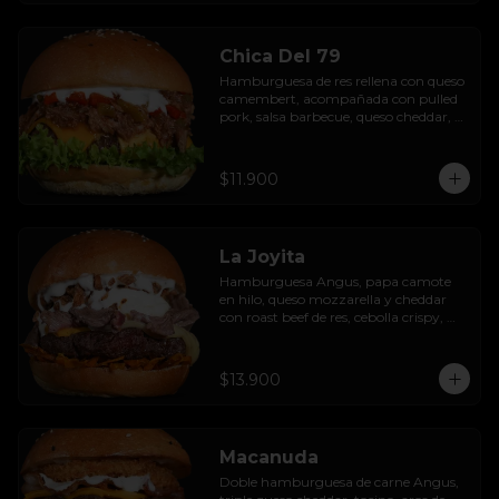
Chica Del 79
Hamburguesa de res rellena con queso 
camembert, acompañada con pulled 
pork, salsa barbecue, queso cheddar, 
pimientos asados, hojas de lechuga 
hidropónica y salsa de ajo.
$11.900
La Joyita
Hamburguesa Angus, papa camote 
en hilo, queso mozzarella y cheddar 
con roast beef de res, cebolla crispy, 
huevo pochado, mayo casera y salsa 
gravy.
$13.900
Macanuda
Doble hamburguesa de carne Angus, 