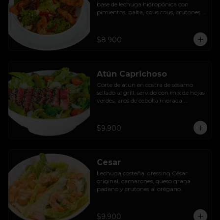
base de lechuga hidropónica con 
pimientos, palta, cous cous, crutones 
al orégano y dressing de yoghurt con 
queso camembert.
$8.900
Atún Caprichoso
Corte de atún en costra de sésamo 
sellado al grill, servido con mix de hojas 
verdes, aros de cebolla morada 
encurtida, tomates cherry, huevos, 
espárragos y dressing de mango con 
almendras.
$9.900
Cesar
Lechuga costeña, dressing César 
original, camarones, queso grana 
padano y crutones al orégano.
$9.900