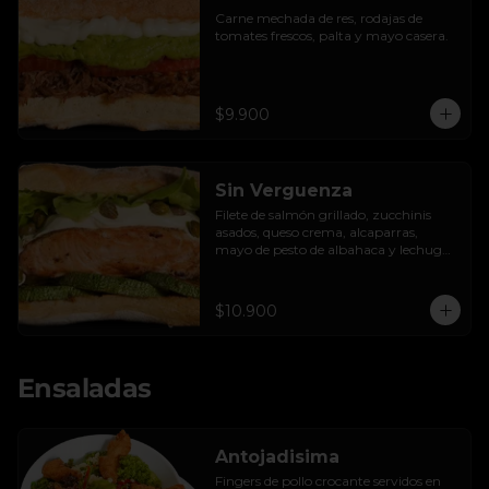
Carne mechada de res, rodajas de 
tomates frescos, palta y mayo casera.
$9.900
Sin Verguenza
Filete de salmón grillado, zucchinis 
asados, queso crema, alcaparras, 
mayo de pesto de albahaca y lechuga 
hidropónica.
$10.900
Ensaladas
Antojadisima
Fingers de pollo crocante servidos en 