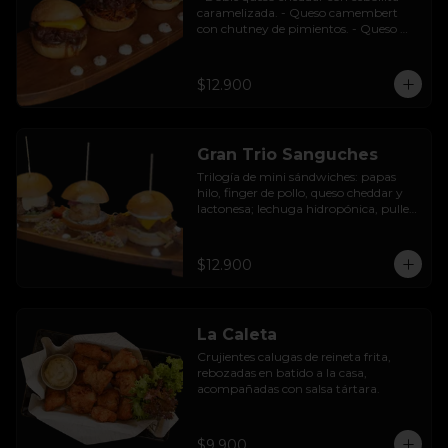
caramelizada. - Queso camembert 
con chutney de pimientos. - Queso 
azul con base de champiñones al ajillo.
$12.900
Gran Trio Sanguches
Trilogía de mini sándwiches: papas 
hilo, finger de pollo, queso cheddar y 
lactonesa; lechuga hidropónica, pulled 
pork BBQ, queso camembert y 
pimentón asado; caluga de reineta, 
salsa tártara, cebolla encurtida, 
$12.900
mayonesa y palta.
La Caleta
Crujientes calugas de reineta frita, 
rebozadas en batido a la casa, 
acompañadas con salsa tártara.
$9.900