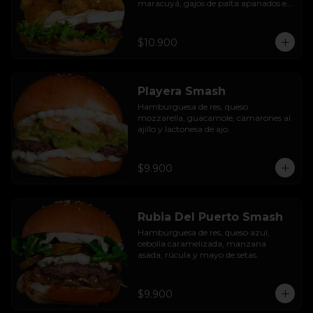
maracuyá, gajos de palta apanados en 
panko, hojas de lechuga hidropónica y 
mayo casera.
$10.900
Playera Smash
Hamburguesa de res, queso 
mozzarella, guacamole, camarones al 
ajillo y lactonesa de ajo.
$9.900
Rubia Del Puerto Smash
Hamburguesa de res, queso azul, 
cebolla caramelizada, manzana 
asada, rúcula y mayo de setas.
$9.900