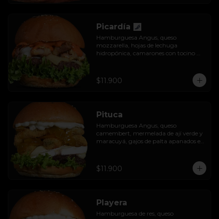
Picardía
Hamburguesa Angus, queso 
mozzarella, hojas de lechuga 
hidropónica, camarones con tocino 
grillados y acompañada de salsa 
thousand island spicy.
$11.900
Pituca
Hamburguesa Angus, queso 
camembert, mermelada de ají verde y 
maracuyá, gajos de palta apanados en 
panko, hojas de lechuga hidropónica y 
mayo casera.
$11.900
Playera
Hamburguesa de res, queso 