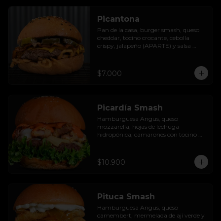
Picantona
Pan de la casa, burger smash, queso 
cheddar, tocino crocante, cebolla 
crispy, jalapeño (APARTE) y salsa 
ranch.

SIN PAPAS
$7.000
Picardía Smash
Hamburguesa Angus, queso 
mozzarella, hojas de lechuga 
hidropónica, camarones con tocino 
grillados y acompañada de salsa 
thousand island spicy.
$10.900
Pituca Smash
Hamburguesa Angus, queso 
camembert, mermelada de ají verde y 