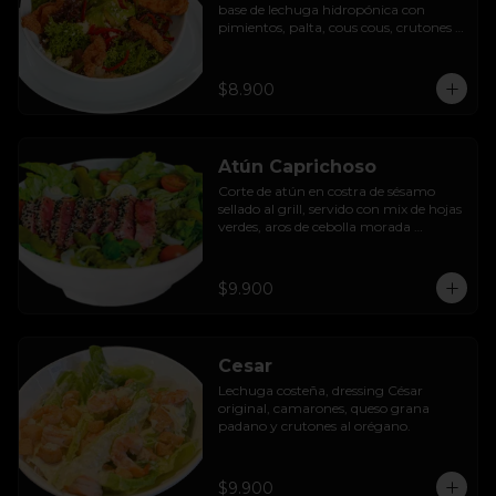
base de lechuga hidropónica con 
pimientos, palta, cous cous, crutones 
al orégano y dressing de yoghurt con 
queso camembert.
$8.900
Atún Caprichoso
Corte de atún en costra de sésamo 
sellado al grill, servido con mix de hojas 
verdes, aros de cebolla morada 
encurtida, tomates cherry, huevos, 
espárragos y dressing de mango con 
almendras.
$9.900
Cesar
Lechuga costeña, dressing César 
original, camarones, queso grana 
padano y crutones al orégano.
$9.900