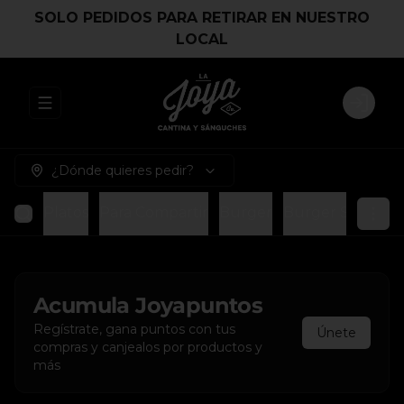
SOLO PEDIDOS PARA RETIRAR EN NUESTRO
LOCAL
Abrir menu de navegación
Login
¿Dónde quieres pedir?
Platos
Para Compartir
Burger
Burger Smash
Acumula
Joyapuntos
Regístrate, gana puntos con tus
Únete
compras y canjealos por productos y
más