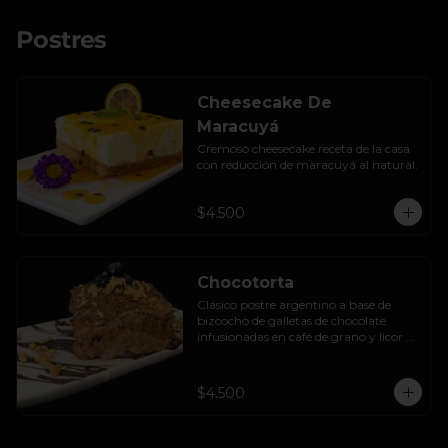
Postres
Cheesecake De
Maracuyá
Cremoso cheesecake receta de la casa 
con reducción de maracuyá al natural.
$4.500
Chocotorta
Clásico postre argentino a base de 
bizcocho de galletas de chocolate 
infusionadas en café de grano y licor de 
amarula, acompañada de una suave 
mezcla cremosa de manjar casero.
$4.500