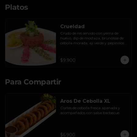
Platos
Crueldad
Crudo de res servido con yema de 
huevo, dip de mostaza, brunoisse de 
cebolla morada, ají verde y pepinillos 
encurtidos de la casa, mayo de cilantro 
y tostadas.
$9.900
Para Compartir
Aros De Cebolla XL
Cortes de cebolla fresca apanada y 
acompañados con salsa barbecue.
$6.900