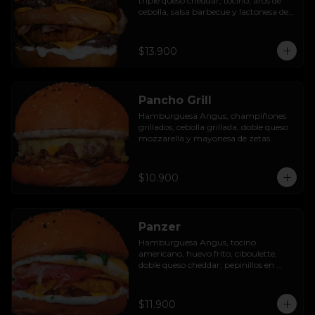
triple queso cheddar, tocino, aros de 
cebolla, salsa barbecue y lactonesa de 
ajo.
$13.900
Pancho Grill
Hamburguesa Angus, champiñones 
grillados, cebolla grillada, doble queso 
mozzarella y mayonesa de zetas.
$10.900
Panzer
Hamburguesa Angus, tocino 
americano, huevo frito, ciboulette, 
doble queso cheddar, pepinillos en 
rodaja y mayo casera.
$11.900