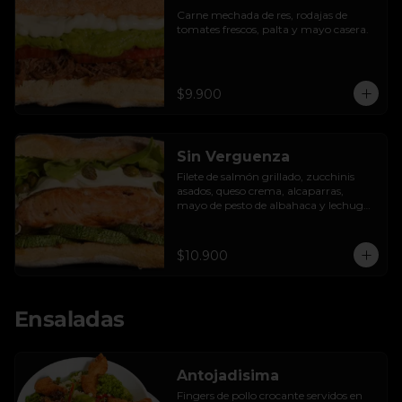
Carne mechada de res, rodajas de 
tomates frescos, palta y mayo casera.
$9.900
Sin Verguenza
Filete de salmón grillado, zucchinis 
asados, queso crema, alcaparras, 
mayo de pesto de albahaca y lechuga 
hidropónica.
$10.900
Ensaladas
Antojadisima
Fingers de pollo crocante servidos en 