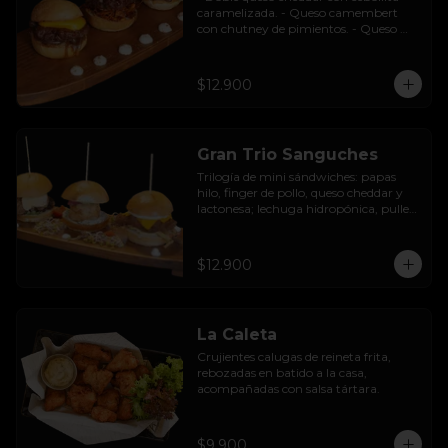
caramelizada. - Queso camembert 
con chutney de pimientos. - Queso 
azul con base de champiñones al ajillo.
$12.900
Gran Trio Sanguches
Trilogía de mini sándwiches: papas 
hilo, finger de pollo, queso cheddar y 
lactonesa; lechuga hidropónica, pulled 
pork BBQ, queso camembert y 
pimentón asado; caluga de reineta, 
salsa tártara, cebolla encurtida, 
$12.900
mayonesa y palta.
La Caleta
Crujientes calugas de reineta frita, 
rebozadas en batido a la casa, 
acompañadas con salsa tártara.
$9.900