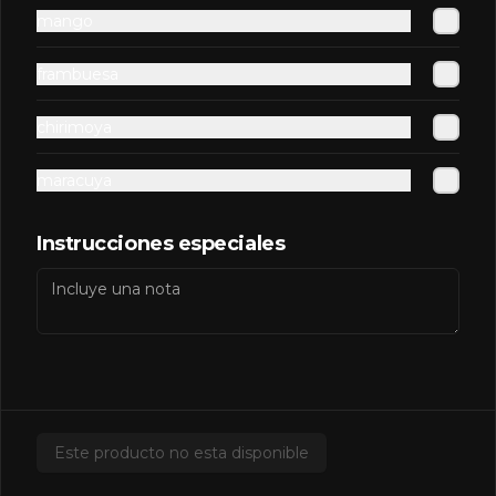
mango
Redbull Yellow
frambuesa
chirimoya
maracuya
$2.500
Instrucciones especiales
Salsas Extras
Extra BBQ
Este producto no esta disponible
$600