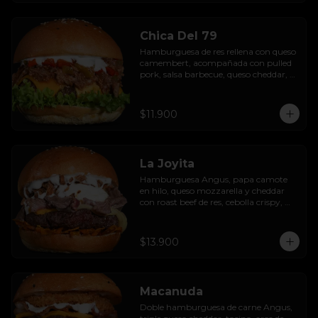
Chica Del 79
Hamburguesa de res rellena con queso 
camembert, acompañada con pulled 
pork, salsa barbecue, queso cheddar, 
pimientos asados, hojas de lechuga 
hidropónica y salsa de ajo.
$11.900
La Joyita
Hamburguesa Angus, papa camote 
en hilo, queso mozzarella y cheddar 
con roast beef de res, cebolla crispy, 
huevo pochado, mayo casera y salsa 
gravy.
$13.900
Macanuda
Doble hamburguesa de carne Angus, 