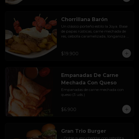
Chorrillana Barón
Un clásico porteño estilo la Joya. Base 
de papas rústicas, carne mechada de 
res, cebolla caramelizada, longaniza 
artesanal y huevo frito, acompañado 
con salsa de la casa.
$19.900
Empanadas De Carne
Mechada Con Queso
Empanadas de carne mechada con 
queso (3 uds.)
$6.900
Gran Trio Burger
- Doble queso cheddar con cebollita 