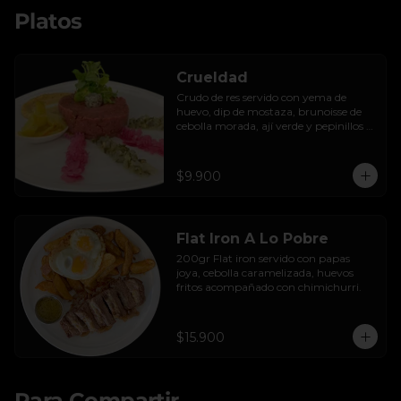
Platos
Crueldad
Crudo de res servido con yema de 
huevo, dip de mostaza, brunoisse de 
cebolla morada, ají verde y pepinillos 
encurtidos de la casa, mayo de cilantro 
y tostadas.
$9.900
Flat Iron A Lo Pobre
200gr Flat iron servido con papas 
joya, cebolla caramelizada, huevos 
fritos acompañado con chimichurri.
$15.900
Para Compartir