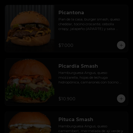
Picantona
Pan de la casa, burger smash, queso 
cheddar, tocino crocante, cebolla 
crispy, jalapeño (APARTE) y salsa 
ranch.

SIN PAPAS
$7.000
Picardía Smash
Hamburguesa Angus, queso 
mozzarella, hojas de lechuga 
hidropónica, camarones con tocino 
grillados y acompañada de salsa 
thousand island spicy.
$10.900
Pituca Smash
Hamburguesa Angus, queso 
camembert, mermelada de ají verde y 