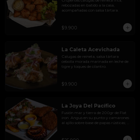
Crujientes calugas de reineta frita, 
rebozadas en batido a la casa, 
acompañadas con salsa tártara.
$9.900
La Caleta Acevichada
Calugas de reineta, salsa tártara 
cebolla morada marinada en leche de 
tigre y toques de cilantro.
$9.900
La Joya Del Pacífico
Fusión mar y tierra de 200gr de Flat 
iron  Angus en su punto y camarones 
al ajillo sobre base de papas rústicas; 
pulpo a la parrilla sazonado con 
paprika ahumada y sour black de 
tinta de sepias; calugas de reineta frita 