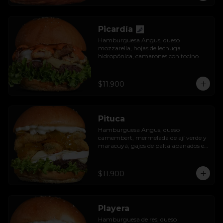
Picardía
Hamburguesa Angus, queso 
mozzarella, hojas de lechuga 
hidropónica, camarones con tocino 
grillados y acompañada de salsa 
thousand island spicy.
$11.900
Pituca
Hamburguesa Angus, queso 
camembert, mermelada de ají verde y 
maracuyá, gajos de palta apanados en 
panko, hojas de lechuga hidropónica y 
mayo casera.
$11.900
Playera
Hamburguesa de res, queso 