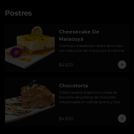
Postres
Cheesecake De
Maracuyá
Cremoso cheesecake receta de la casa 
con reducción de maracuyá al natural.
$4.500
Chocotorta
Clásico postre argentino a base de 
bizcocho de galletas de chocolate 
infusionadas en café de grano y licor de 
amarula, acompañada de una suave 
mezcla cremosa de manjar casero.
$4.500