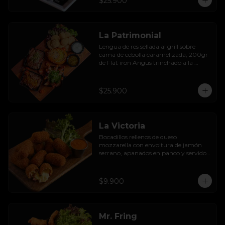
$25.900
rebozadas en batido de la casa, con 
limoneta de jengibre y mayo al olivo.
La Patrimonial
Lengua de res sellada al grill sobre 
cama de cebolla caramelizada, 200gr 
de Flat iron Angus trinchado a la 
parrilla con chimichurri, camarones 
envueltos en tocino al ajillo, fondue de 
queso en pan de la casa, acompañado 
$25.900
con sopaipillas sureñas y mayo casera.
La Victoria
Bocadillos rellenos de queso 
mozzarella con envoltura de jamón 
serrano, apanados en panco y servidos 
con salsa thousand  island spicy
$9.900
Mr. Fring