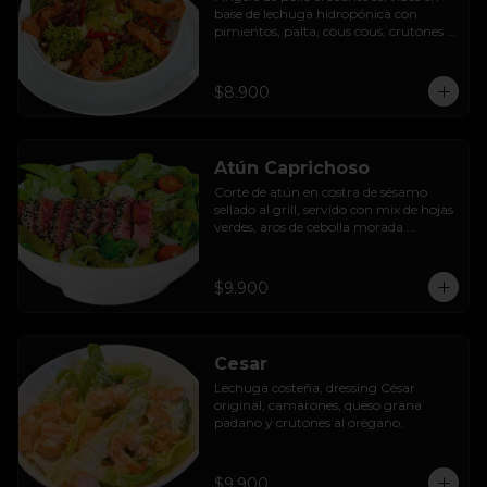
base de lechuga hidropónica con 
pimientos, palta, cous cous, crutones 
al orégano y dressing de yoghurt con 
queso camembert.
$8.900
Atún Caprichoso
Corte de atún en costra de sésamo 
sellado al grill, servido con mix de hojas 
verdes, aros de cebolla morada 
encurtida, tomates cherry, huevos, 
espárragos y dressing de mango con 
almendras.
$9.900
Cesar
Lechuga costeña, dressing César 
original, camarones, queso grana 
padano y crutones al orégano.
$9.900