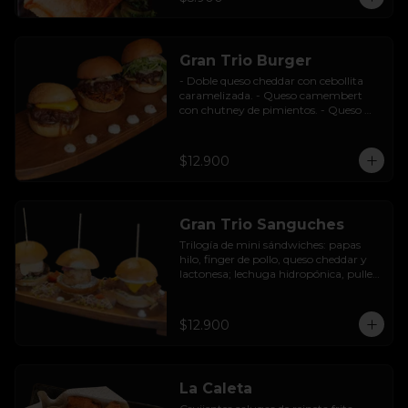
Gran Trio Burger
- Doble queso cheddar con cebollita 
caramelizada. - Queso camembert 
con chutney de pimientos. - Queso 
azul con base de champiñones al ajillo.
$12.900
Gran Trio Sanguches
Trilogía de mini sándwiches: papas 
hilo, finger de pollo, queso cheddar y 
lactonesa; lechuga hidropónica, pulled 
pork BBQ, queso camembert y 
pimentón asado; caluga de reineta, 
salsa tártara, cebolla encurtida, 
$12.900
mayonesa y palta.
La Caleta