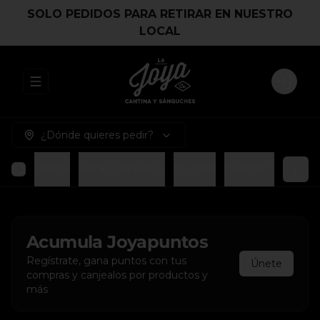
SOLO PEDIDOS PARA RETIRAR EN NUESTRO
LOCAL
Abrir menu de navegación
Login
¿Dónde quieres pedir?
Platos
Para Compartir
Burger
Burger Smash
Acumula
Joyapuntos
Regístrate, gana puntos con tus
Únete
compras y canjealos por productos y
más