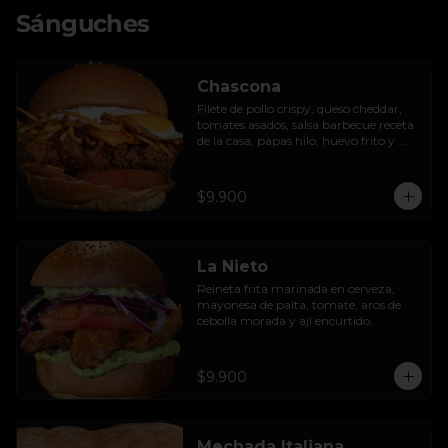
Sánguches
Chascona
Filete de pollo crispy, queso cheddar, 
tomates asados, salsa barbecue receta 
de la casa, papas hilo, huevo frito y 
lactonesa de ajo.
$9.900
La Nieto
Reineta frita marinada en cerveza, 
mayonesa de palta, tomate, aros de 
cebolla morada y ají encurtido.
$9.900
Mechada Italiana