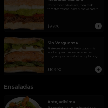
Carne mechada de res, rodajas de 
tomates frescos, palta y mayo casera.
$9.900
Sin Verguenza
Filete de salmón grillado, zucchinis 
asados, queso crema, alcaparras, 
mayo de pesto de albahaca y lechuga 
hidropónica.
$10.900
Ensaladas
Antojadisima
Fingers de pollo crocante servidos en 