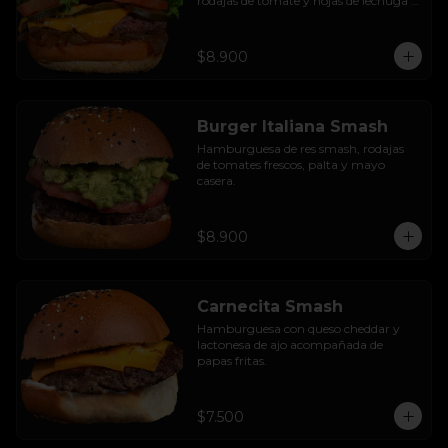
rodajas de tomate y hojas de lechuga 
hidropónica.
$8.900
Burger Italiana Smash
Hamburguesa de res smash, rodajas 
de tomates frescos, palta y mayo 
casera.
$8.900
Carnecita Smash
Hamburguesa con queso cheddar y 
lactonesa de ajo acompañada de 
papas fritas.
$7.500