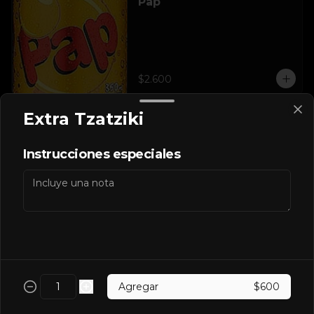
Pap
$2.600
Extra Tzatziki
Pepsi
Instrucciones especiales
$2.600
Pepsi Zero
Agregar
$600