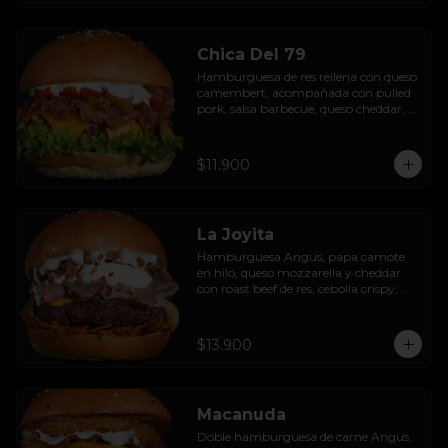
Chica Del 79
Hamburguesa de res rellena con queso 
camembert, acompañada con pulled 
pork, salsa barbecue, queso cheddar, 
pimientos asados, hojas de lechuga 
hidropónica y salsa de ajo.
$11.900
La Joyita
Hamburguesa Angus, papa camote 
en hilo, queso mozzarella y cheddar 
con roast beef de res, cebolla crispy, 
huevo pochado, mayo casera y salsa 
gravy.
$13.900
Macanuda
Doble hamburguesa de carne Angus, 