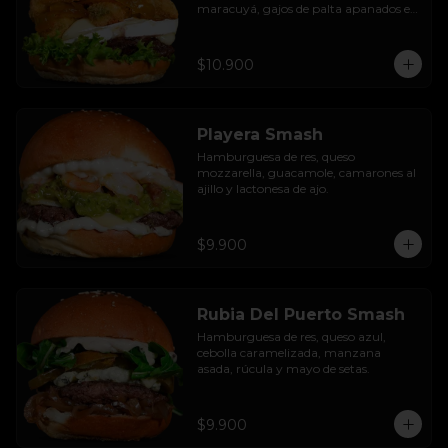
maracuyá, gajos de palta apanados en 
panko, hojas de lechuga hidropónica y 
mayo casera.
$10.900
Playera Smash
Hamburguesa de res, queso 
mozzarella, guacamole, camarones al 
ajillo y lactonesa de ajo.
$9.900
Rubia Del Puerto Smash
Hamburguesa de res, queso azul, 
cebolla caramelizada, manzana 
asada, rúcula y mayo de setas.
$9.900