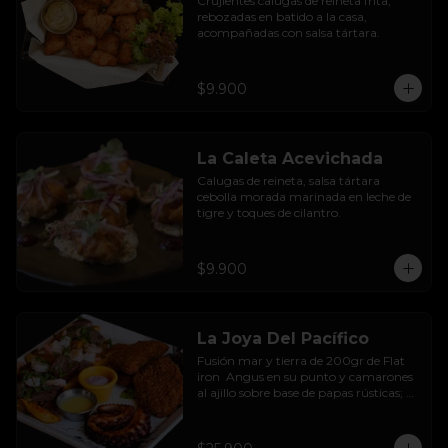
Crujientes calugas de reineta frita, 
rebozadas en batido a la casa, 
acompañadas con salsa tártara.
$9.900
La Caleta Acevichada
Calugas de reineta, salsa tártara 
cebolla morada marinada en leche de 
tigre y toques de cilantro.
$9.900
La Joya Del Pacífico
Fusión mar y tierra de 200gr de Flat 
iron  Angus en su punto y camarones 
al ajillo sobre base de papas rústicas; 
pulpo a la parrilla sazonado con 
paprika ahumada y sour black de 
tinta de sepias; calugas de reineta frita 