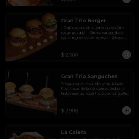
Gran Trio Burger
- Doble queso cheddar con cebollita 
caramelizada. - Queso camembert 
con chutney de pimientos. - Queso 
azul con base de champiñones al ajillo.
$12.900
Gran Trio Sanguches
Trilogía de mini sándwiches: papas 
hilo, finger de pollo, queso cheddar y 
lactonesa; lechuga hidropónica, pulled 
pork BBQ, queso camembert y 
pimentón asado; caluga de reineta, 
salsa tártara, cebolla encurtida, 
$12.900
mayonesa y palta.
La Caleta