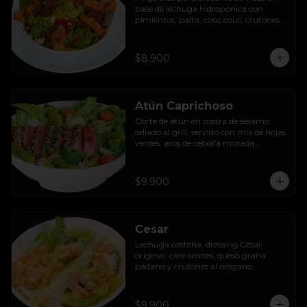
base de lechuga hidropónica con 
pimientos, palta, cous cous, crutones 
al orégano y dressing de yoghurt con 
queso camembert.
$8.900
Atún Caprichoso
Corte de atún en costra de sésamo 
sellado al grill, servido con mix de hojas 
verdes, aros de cebolla morada 
encurtida, tomates cherry, huevos, 
espárragos y dressing de mango con 
almendras.
$9.900
Cesar
Lechuga costeña, dressing César 
original, camarones, queso grana 
padano y crutones al orégano.
$9.900