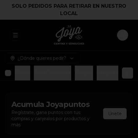
SOLO PEDIDOS PARA RETIRAR EN NUESTRO
LOCAL
Abrir menu de navegación
Login
¿Dónde quieres pedir?
Platos
Para Compartir
Burger
Burger Smash
Acumula
Joyapuntos
Regístrate, gana puntos con tus
Únete
compras y canjealos por productos y
más