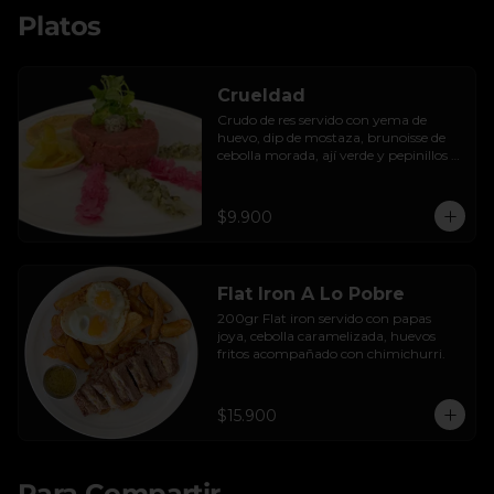
Platos
Crueldad
Crudo de res servido con yema de 
huevo, dip de mostaza, brunoisse de 
cebolla morada, ají verde y pepinillos 
encurtidos de la casa, mayo de cilantro 
y tostadas.
$9.900
Flat Iron A Lo Pobre
200gr Flat iron servido con papas 
joya, cebolla caramelizada, huevos 
fritos acompañado con chimichurri.
$15.900
Para Compartir