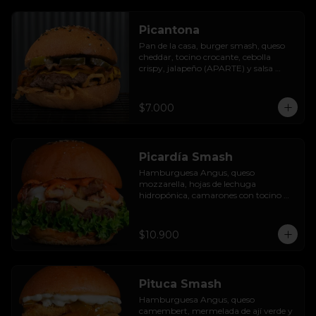
Picantona
Pan de la casa, burger smash, queso 
cheddar, tocino crocante, cebolla 
crispy, jalapeño (APARTE) y salsa 
ranch.

SIN PAPAS
$7.000
Picardía Smash
Hamburguesa Angus, queso 
mozzarella, hojas de lechuga 
hidropónica, camarones con tocino 
grillados y acompañada de salsa 
thousand island spicy.
$10.900
Pituca Smash
Hamburguesa Angus, queso 
camembert, mermelada de ají verde y 