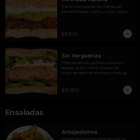
Carne mechada de res, rodajas de 
tomates frescos, palta y mayo casera.
$9.900
Sin Verguenza
Filete de salmón grillado, zucchinis 
asados, queso crema, alcaparras, 
mayo de pesto de albahaca y lechuga 
hidropónica.
$10.900
Ensaladas
Antojadisima
Fingers de pollo crocante servidos en 