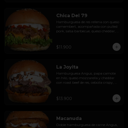
Chica Del 79
Hamburguesa de res rellena con queso 
camembert, acompañada con pulled 
pork, salsa barbecue, queso cheddar, 
pimientos asados, hojas de lechuga 
hidropónica y salsa de ajo.
$11.900
La Joyita
Hamburguesa Angus, papa camote 
en hilo, queso mozzarella y cheddar 
con roast beef de res, cebolla crispy, 
huevo pochado, mayo casera y salsa 
gravy.
$13.900
Macanuda
Doble hamburguesa de carne Angus, 