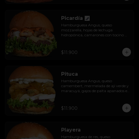
Picardía
Hamburguesa Angus, queso 
mozzarella, hojas de lechuga 
hidropónica, camarones con tocino 
grillados y acompañada de salsa 
thousand island spicy.
$11.900
Pituca
Hamburguesa Angus, queso 
camembert, mermelada de ají verde y 
maracuyá, gajos de palta apanados en 
panko, hojas de lechuga hidropónica y 
mayo casera.
$11.900
Playera
Hamburguesa de res, queso 