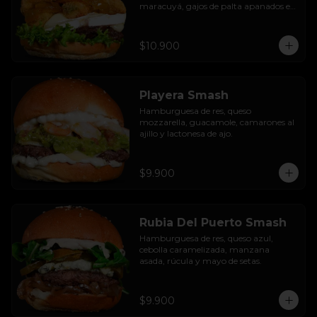
maracuyá, gajos de palta apanados en 
panko, hojas de lechuga hidropónica y 
mayo casera.
$10.900
Playera Smash
Hamburguesa de res, queso 
mozzarella, guacamole, camarones al 
ajillo y lactonesa de ajo.
$9.900
Rubia Del Puerto Smash
Hamburguesa de res, queso azul, 
cebolla caramelizada, manzana 
asada, rúcula y mayo de setas.
$9.900