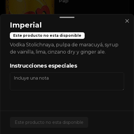
Pap
Imperial
$2.600
Este producto no esta disponible
Vodka Stolichnaya, pulpa de maracuyá, syrup
de vainilla, lima, cinzano dry y ginger ale.
Pepsi
Instrucciones especiales
$2.600
Pepsi Zero
Este producto no esta disponible