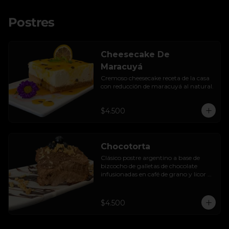
Postres
Cheesecake De
Maracuyá
Cremoso cheesecake receta de la casa 
con reducción de maracuyá al natural.
$4.500
Chocotorta
Clásico postre argentino a base de 
bizcocho de galletas de chocolate 
infusionadas en café de grano y licor de 
amarula, acompañada de una suave 
mezcla cremosa de manjar casero.
$4.500