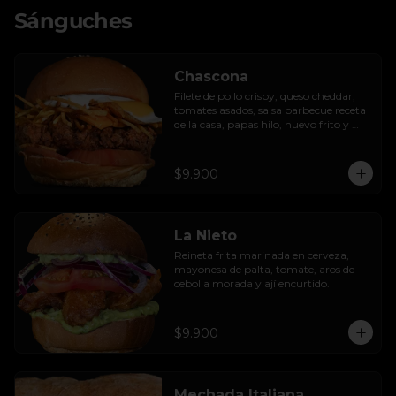
Sánguches
Chascona
Filete de pollo crispy, queso cheddar, 
tomates asados, salsa barbecue receta 
de la casa, papas hilo, huevo frito y 
lactonesa de ajo.
$9.900
La Nieto
Reineta frita marinada en cerveza, 
mayonesa de palta, tomate, aros de 
cebolla morada y ají encurtido.
$9.900
Mechada Italiana