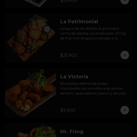
$25.900
rebozadas en batido de la casa, con 
limoneta de jengibre y mayo al olivo.
La Patrimonial
Lengua de res sellada al grill sobre 
cama de cebolla caramelizada, 200gr 
de Flat iron Angus trinchado a la 
parrilla con chimichurri, camarones 
envueltos en tocino al ajillo, fondue de 
queso en pan de la casa, acompañado 
$25.900
con sopaipillas sureñas y mayo casera.
La Victoria
Bocadillos rellenos de queso 
mozzarella con envoltura de jamón 
serrano, apanados en panco y servidos 
con salsa thousand  island spicy
$9.900
Mr. Fring