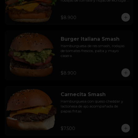
rodajas de tomate y hojas de lechuga 
hidropónica.
$8.900
Burger Italiana Smash
Hamburguesa de res smash, rodajas 
de tomates frescos, palta y mayo 
casera.
$8.900
Carnecita Smash
Hamburguesa con queso cheddar y 
lactonesa de ajo acompañada de 
papas fritas.
$7.500