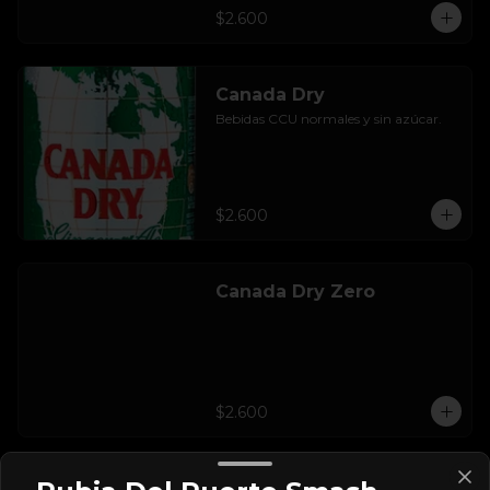
$2.600
Canada Dry
Bebidas CCU normales y sin azúcar.
$2.600
Canada Dry Zero
$2.600
Crush