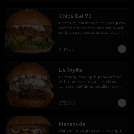
Chica Del 79
Hamburguesa de res rellena con queso 
camembert, acompañada con pulled 
pork, salsa barbecue, queso cheddar, 
pimientos asados, hojas de lechuga 
hidropónica y salsa de ajo.
$11.900
La Joyita
Hamburguesa Angus, papa camote 
en hilo, queso mozzarella y cheddar 
con roast beef de res, cebolla crispy, 
huevo pochado, mayo casera y salsa 
gravy.
$13.900
Macanuda
Doble hamburguesa de carne Angus, 