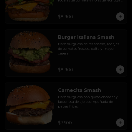
rodajas de tomate y hojas de lechuga 
hidropónica.
$8.900
Burger Italiana Smash
Hamburguesa de res smash, rodajas 
de tomates frescos, palta y mayo 
casera.
$8.900
Carnecita Smash
Hamburguesa con queso cheddar y 
lactonesa de ajo acompañada de 
papas fritas.
$7.500