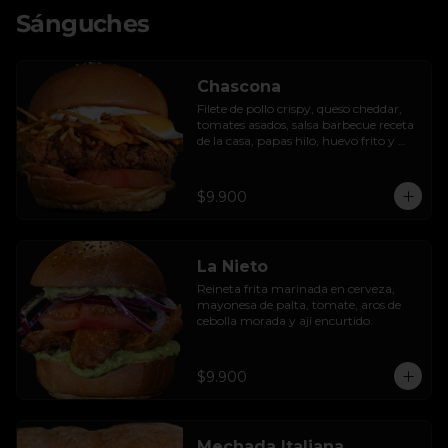
Sánguches
Chascona
Filete de pollo crispy, queso cheddar, 
tomates asados, salsa barbecue receta 
de la casa, papas hilo, huevo frito y 
lactonesa de ajo.
$9.900
La Nieto
Reineta frita marinada en cerveza, 
mayonesa de palta, tomate, aros de 
cebolla morada y ají encurtido.
$9.900
Mechada Italiana