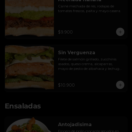
Carne mechada de res, rodajas de 
tomates frescos, palta y mayo casera.
$9.900
Sin Verguenza
Filete de salmón grillado, zucchinis 
asados, queso crema, alcaparras, 
mayo de pesto de albahaca y lechuga 
hidropónica.
$10.900
Ensaladas
Antojadisima
Fingers de pollo crocante servidos en 