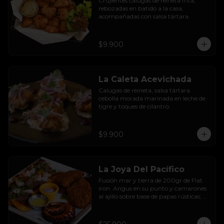
Crujientes calugas de reineta frita, 
rebozadas en batido a la casa, 
acompañadas con salsa tártara.
$9.900
La Caleta Acevichada
Calugas de reineta, salsa tártara 
cebolla morada marinada en leche de 
tigre y toques de cilantro.
$9.900
La Joya Del Pacífico
Fusión mar y tierra de 200gr de Flat 
iron  Angus en su punto y camarones 
al ajillo sobre base de papas rústicas; 
pulpo a la parrilla sazonado con 
paprika ahumada y sour black de 
tinta de sepias; calugas de reineta frita 