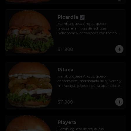
Picardía
Hamburguesa Angus, queso 
mozzarella, hojas de lechuga 
hidropónica, camarones con tocino 
grillados y acompañada de salsa 
thousand island spicy.
$11.900
Pituca
Hamburguesa Angus, queso 
camembert, mermelada de ají verde y 
maracuyá, gajos de palta apanados en 
panko, hojas de lechuga hidropónica y 
mayo casera.
$11.900
Playera
Hamburguesa de res, queso 