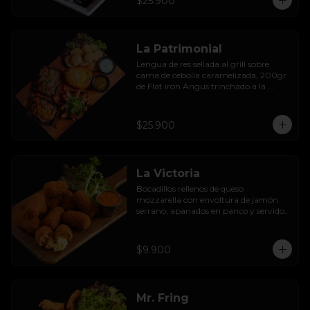
$25.900
rebozadas en batido de la casa, con 
limoneta de jengibre y mayo al olivo.
La Patrimonial
Lengua de res sellada al grill sobre 
cama de cebolla caramelizada, 200gr 
de Flat iron Angus trinchado a la 
parrilla con chimichurri, camarones 
envueltos en tocino al ajillo, fondue de 
queso en pan de la casa, acompañado 
$25.900
con sopaipillas sureñas y mayo casera.
La Victoria
Bocadillos rellenos de queso 
mozzarella con envoltura de jamón 
serrano, apanados en panco y servidos 
con salsa thousand  island spicy
$9.900
Mr. Fring