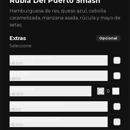
Rubia Del Puerto Smash
Hamburguesa de res, queso azul, cebolla
caramelizada, manzana asada, rúcula y mayo de
setas.
$2.600
Extras
Opcional
Seleccione
Fentimans Indian Tonic
Extra Aros de Cebolla
Water
+
$1.500
Extra BBQ
+
$600
$2.900
Extra Burger
0
+
$2.500
Ginger Beer Fentimans
Extra Cebolla Caramelizada
+
$900
Extra Chancho en piedra
+
$1.000