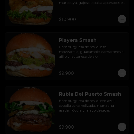
maracuyá, gajos de palta apanados en 
panko, hojas de lechuga hidropónica y 
mayo casera.
$10.900
Playera Smash
Hamburguesa de res, queso 
mozzarella, guacamole, camarones al 
ajillo y lactonesa de ajo.
$9.900
Rubia Del Puerto Smash
Hamburguesa de res, queso azul, 
cebolla caramelizada, manzana 
asada, rúcula y mayo de setas.
$9.900