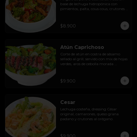
base de lechuga hidropónica con 
pimientos, palta, cous cous, crutones 
al orégano y dressing de yoghurt con 
queso camembert.
$8.900
Atún Caprichoso
Corte de atún en costra de sésamo 
sellado al grill, servido con mix de hojas 
verdes, aros de cebolla morada 
encurtida, tomates cherry, huevos, 
espárragos y dressing de mango con 
almendras.
$9.900
Cesar
Lechuga costeña, dressing César 
original, camarones, queso grana 
padano y crutones al orégano.
$9.900