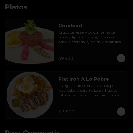
Platos
Crueldad
Crudo de res servido con yema de 
huevo, dip de mostaza, brunoisse de 
cebolla morada, ají verde y pepinillos 
encurtidos de la casa, mayo de cilantro 
y tostadas.
$9.900
Flat Iron A Lo Pobre
200gr Flat iron servido con papas 
joya, cebolla caramelizada, huevos 
fritos acompañado con chimichurri.
$15.900
Para Compartir