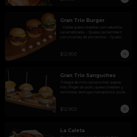
Gran Trio Burger
- Doble queso cheddar con cebollita 
caramelizada. - Queso camembert 
con chutney de pimientos. - Queso 
azul con base de champiñones al ajillo.
$12.900
Gran Trio Sanguches
Trilogía de mini sándwiches: papas 
hilo, finger de pollo, queso cheddar y 
lactonesa; lechuga hidropónica, pulled 
pork BBQ, queso camembert y 
pimentón asado; caluga de reineta, 
salsa tártara, cebolla encurtida, 
$12.900
mayonesa y palta.
La Caleta