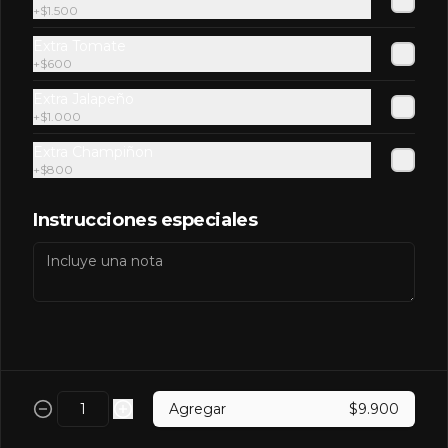
Pap
+
$1.500
Extra Tomate
+
$600
Extra Jalapeño
$2.600
+
$1.000
Extra Champiñon
+
$800
Pepsi
Instrucciones especiales
$2.600
Pepsi Zero
Agregar
$9.900