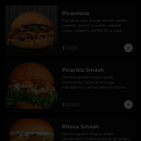
Picantona
Pan de la casa, burger smash, queso 
cheddar, tocino crocante, cebolla 
crispy, jalapeño (APARTE) y salsa 
ranch.

SIN PAPAS
$7.000
Picardía Smash
Hamburguesa Angus, queso 
mozzarella, hojas de lechuga 
hidropónica, camarones con tocino 
grillados y acompañada de salsa 
thousand island spicy.
$10.900
Pituca Smash
Hamburguesa Angus, queso 
camembert, mermelada de ají verde y 