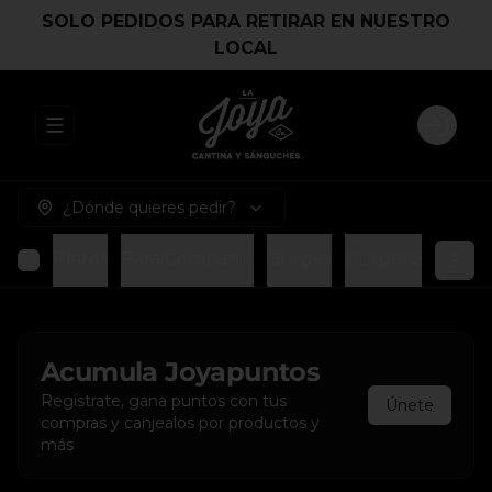
SOLO PEDIDOS PARA RETIRAR EN NUESTRO
LOCAL
Abrir menu de navegación
Login
¿Dónde quieres pedir?
Platos
Para Compartir
Burger
Burger Smash
Acumula
Joyapuntos
Regístrate, gana puntos con tus
Únete
compras y canjealos por productos y
más