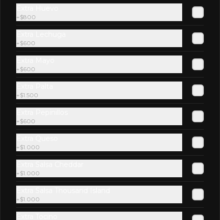
Extra Huevo
$2.900
+
$800
Extra Lechuga
+
$600
Kem Piña
Extra Mayo
+
$600
Extra Palta
+
$1.500
$2.600
Extra Pepinillos
+
$600
Limon Soda Zero
Extra Queso
+
$1.000
Extra Salsa Cheddar
+
$1.000
$2.600
Extra Salsa Thousand Island
+
$1.000
Extra Tocino