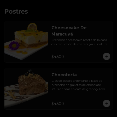
Postres
Cheesecake De
Maracuyá
Cremoso cheesecake receta de la casa 
con reducción de maracuyá al natural.
$4.500
Chocotorta
Clásico postre argentino a base de 
bizcocho de galletas de chocolate 
infusionadas en café de grano y licor de 
amarula, acompañada de una suave 
mezcla cremosa de manjar casero.
$4.500