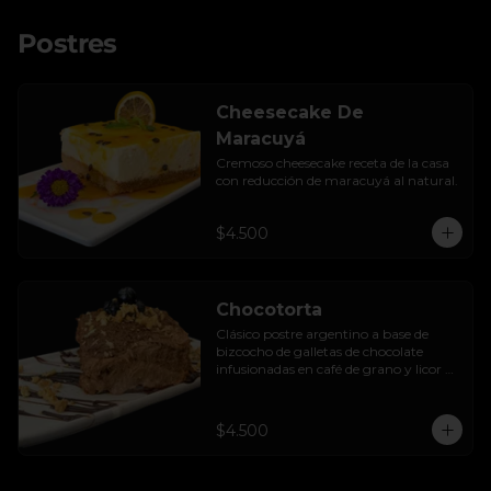
Postres
Cheesecake De
Maracuyá
Cremoso cheesecake receta de la casa 
con reducción de maracuyá al natural.
$4.500
Chocotorta
Clásico postre argentino a base de 
bizcocho de galletas de chocolate 
infusionadas en café de grano y licor de 
amarula, acompañada de una suave 
mezcla cremosa de manjar casero.
$4.500