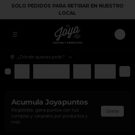
SOLO PEDIDOS PARA RETIRAR EN NUESTRO
LOCAL
Abrir menu de navegación
Login
¿Dónde quieres pedir?
Platos
Para Compartir
Burger
Burger Smash
Acumula
Joyapuntos
Regístrate, gana puntos con tus
Únete
compras y canjealos por productos y
más