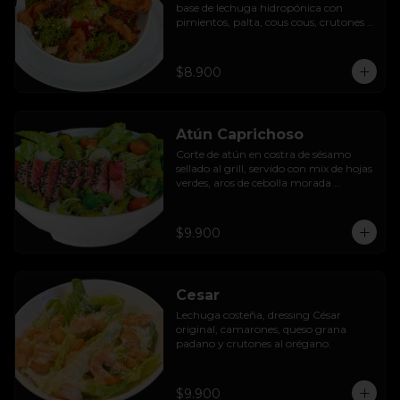
base de lechuga hidropónica con 
pimientos, palta, cous cous, crutones 
al orégano y dressing de yoghurt con 
queso camembert.
$8.900
Atún Caprichoso
Corte de atún en costra de sésamo 
sellado al grill, servido con mix de hojas 
verdes, aros de cebolla morada 
encurtida, tomates cherry, huevos, 
espárragos y dressing de mango con 
almendras.
$9.900
Cesar
Lechuga costeña, dressing César 
original, camarones, queso grana 
padano y crutones al orégano.
$9.900