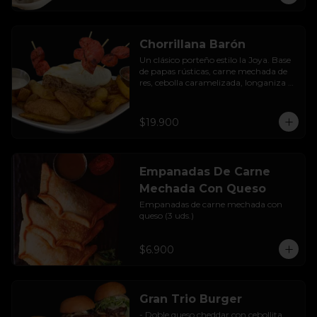
Chorrillana Barón
Un clásico porteño estilo la Joya. Base 
de papas rústicas, carne mechada de 
res, cebolla caramelizada, longaniza 
artesanal y huevo frito, acompañado 
con salsa de la casa.
$19.900
Empanadas De Carne
Mechada Con Queso
Empanadas de carne mechada con 
queso (3 uds.)
$6.900
Gran Trio Burger
- Doble queso cheddar con cebollita 