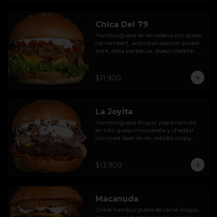
Chica Del 79
Hamburguesa de res rellena con queso 
camembert, acompañada con pulled 
pork, salsa barbecue, queso cheddar, 
pimientos asados, hojas de lechuga 
hidropónica y salsa de ajo.
$11.900
La Joyita
Hamburguesa Angus, papa camote 
en hilo, queso mozzarella y cheddar 
con roast beef de res, cebolla crispy, 
huevo pochado, mayo casera y salsa 
gravy.
$13.900
Macanuda
Doble hamburguesa de carne Angus, 