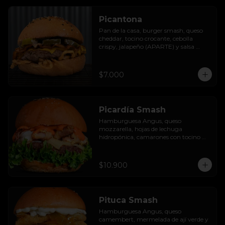
Picantona
Pan de la casa, burger smash, queso 
cheddar, tocino crocante, cebolla 
crispy, jalapeño (APARTE) y salsa 
ranch.

SIN PAPAS
$7.000
Picardía Smash
Hamburguesa Angus, queso 
mozzarella, hojas de lechuga 
hidropónica, camarones con tocino 
grillados y acompañada de salsa 
thousand island spicy.
$10.900
Pituca Smash
Hamburguesa Angus, queso 
camembert, mermelada de ají verde y 