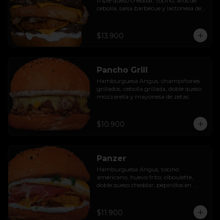
triple queso cheddar, tocino, aros de 
cebolla, salsa barbecue y lactonesa de 
ajo.
$13.900
Pancho Grill
Hamburguesa Angus, champiñones 
grillados, cebolla grillada, doble queso 
mozzarella y mayonesa de zetas.
$10.900
Panzer
Hamburguesa Angus, tocino 
americano, huevo frito, ciboulette, 
doble queso cheddar, pepinillos en 
rodaja y mayo casera.
$11.900