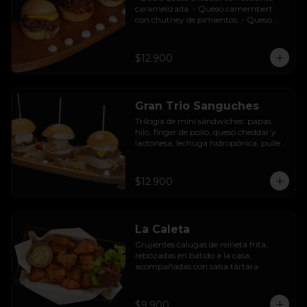
caramelizada. - Queso camembert 
con chutney de pimientos. - Queso 
azul con base de champiñones al ajillo.
$12.900
Gran Trio Sanguches
Trilogía de mini sándwiches: papas 
hilo, finger de pollo, queso cheddar y 
lactonesa; lechuga hidropónica, pulled 
pork BBQ, queso camembert y 
pimentón asado; caluga de reineta, 
salsa tártara, cebolla encurtida, 
$12.900
mayonesa y palta.
La Caleta
Crujientes calugas de reineta frita, 
rebozadas en batido a la casa, 
acompañadas con salsa tártara.
$9.900