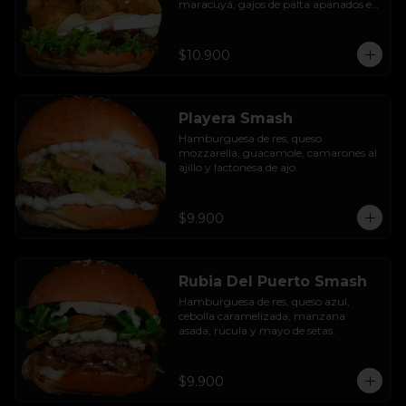
maracuyá, gajos de palta apanados en 
panko, hojas de lechuga hidropónica y 
mayo casera.
$10.900
Playera Smash
Hamburguesa de res, queso 
mozzarella, guacamole, camarones al 
ajillo y lactonesa de ajo.
$9.900
Rubia Del Puerto Smash
Hamburguesa de res, queso azul, 
cebolla caramelizada, manzana 
asada, rúcula y mayo de setas.
$9.900