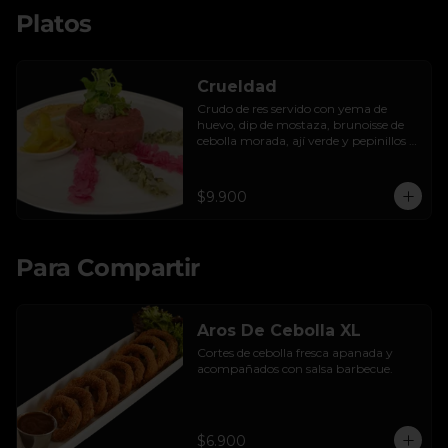
Platos
Crueldad
Crudo de res servido con yema de 
huevo, dip de mostaza, brunoisse de 
cebolla morada, ají verde y pepinillos 
encurtidos de la casa, mayo de cilantro 
y tostadas.
$9.900
Para Compartir
Aros De Cebolla XL
Cortes de cebolla fresca apanada y 
acompañados con salsa barbecue.
$6.900