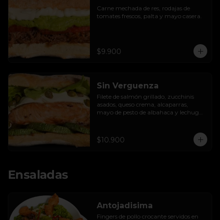
Carne mechada de res, rodajas de 
tomates frescos, palta y mayo casera.
$9.900
Sin Verguenza
Filete de salmón grillado, zucchinis 
asados, queso crema, alcaparras, 
mayo de pesto de albahaca y lechuga 
hidropónica.
$10.900
Ensaladas
Antojadisima
Fingers de pollo crocante servidos en 