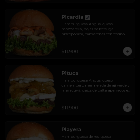
Picardía
Hamburguesa Angus, queso 
mozzarella, hojas de lechuga 
hidropónica, camarones con tocino 
grillados y acompañada de salsa 
thousand island spicy.
$11.900
Pituca
Hamburguesa Angus, queso 
camembert, mermelada de ají verde y 
maracuyá, gajos de palta apanados en 
panko, hojas de lechuga hidropónica y 
mayo casera.
$11.900
Playera
Hamburguesa de res, queso 