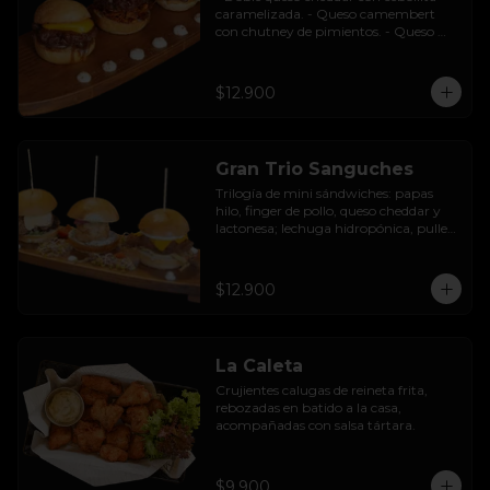
caramelizada. - Queso camembert 
con chutney de pimientos. - Queso 
azul con base de champiñones al ajillo.
$12.900
Gran Trio Sanguches
Trilogía de mini sándwiches: papas 
hilo, finger de pollo, queso cheddar y 
lactonesa; lechuga hidropónica, pulled 
pork BBQ, queso camembert y 
pimentón asado; caluga de reineta, 
salsa tártara, cebolla encurtida, 
$12.900
mayonesa y palta.
La Caleta
Crujientes calugas de reineta frita, 
rebozadas en batido a la casa, 
acompañadas con salsa tártara.
$9.900