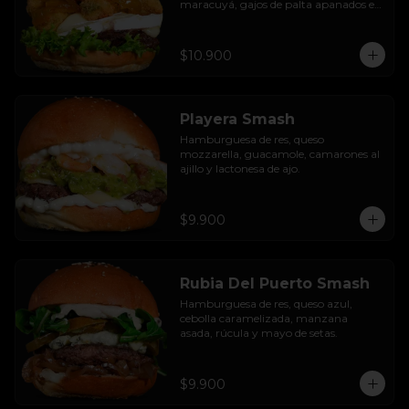
maracuyá, gajos de palta apanados en 
panko, hojas de lechuga hidropónica y 
mayo casera.
$10.900
Playera Smash
Hamburguesa de res, queso 
mozzarella, guacamole, camarones al 
ajillo y lactonesa de ajo.
$9.900
Rubia Del Puerto Smash
Hamburguesa de res, queso azul, 
cebolla caramelizada, manzana 
asada, rúcula y mayo de setas.
$9.900