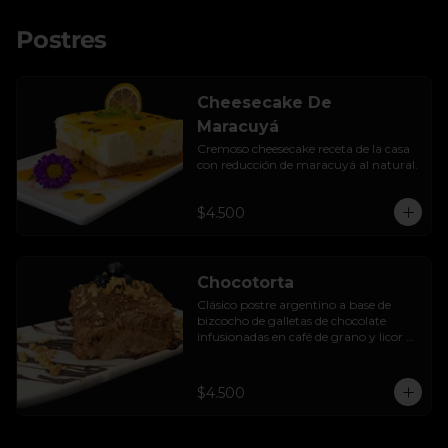
Postres
Cheesecake De
Maracuyá
Cremoso cheesecake receta de la casa 
con reducción de maracuyá al natural.
$4.500
Chocotorta
Clásico postre argentino a base de 
bizcocho de galletas de chocolate 
infusionadas en café de grano y licor de 
amarula, acompañada de una suave 
mezcla cremosa de manjar casero.
$4.500