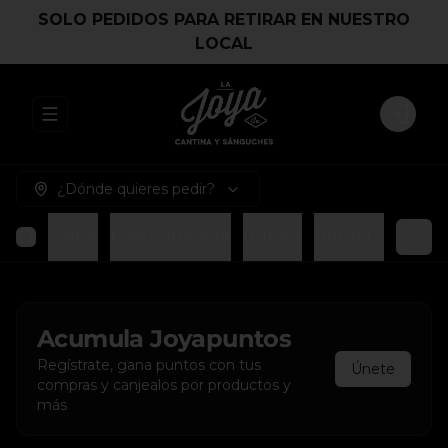
SOLO PEDIDOS PARA RETIRAR EN NUESTRO
LOCAL
Abrir menu de navegación
Login
¿Dónde quieres pedir?
Platos
Para Compartir
Burger
Burger Smash
Acumula
Joyapuntos
Regístrate, gana puntos con tus
Únete
compras y canjealos por productos y
más