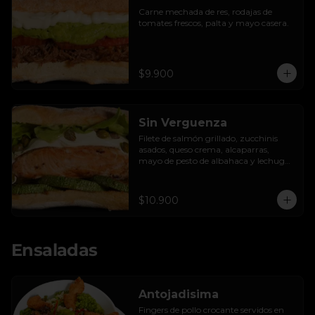
Carne mechada de res, rodajas de 
tomates frescos, palta y mayo casera.
$9.900
Sin Verguenza
Filete de salmón grillado, zucchinis 
asados, queso crema, alcaparras, 
mayo de pesto de albahaca y lechuga 
hidropónica.
$10.900
Ensaladas
Antojadisima
Fingers de pollo crocante servidos en 