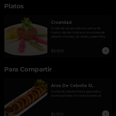
Platos
Crueldad
Crudo de res servido con yema de 
huevo, dip de mostaza, brunoisse de 
cebolla morada, ají verde y pepinillos 
encurtidos de la casa, mayo de cilantro 
y tostadas.
$9.900
Para Compartir
Aros De Cebolla XL
Cortes de cebolla fresca apanada y 
acompañados con salsa barbecue.
$6.900