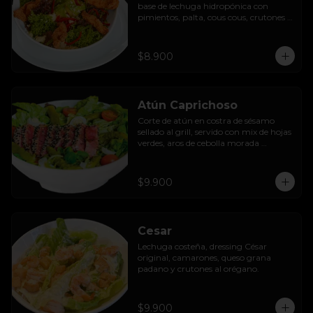
base de lechuga hidropónica con 
pimientos, palta, cous cous, crutones 
al orégano y dressing de yoghurt con 
queso camembert.
$8.900
Atún Caprichoso
Corte de atún en costra de sésamo 
sellado al grill, servido con mix de hojas 
verdes, aros de cebolla morada 
encurtida, tomates cherry, huevos, 
espárragos y dressing de mango con 
almendras.
$9.900
Cesar
Lechuga costeña, dressing César 
original, camarones, queso grana 
padano y crutones al orégano.
$9.900