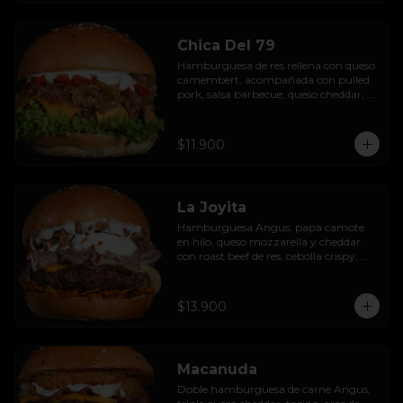
Chica Del 79
Hamburguesa de res rellena con queso 
camembert, acompañada con pulled 
pork, salsa barbecue, queso cheddar, 
pimientos asados, hojas de lechuga 
hidropónica y salsa de ajo.
$11.900
La Joyita
Hamburguesa Angus, papa camote 
en hilo, queso mozzarella y cheddar 
con roast beef de res, cebolla crispy, 
huevo pochado, mayo casera y salsa 
gravy.
$13.900
Macanuda
Doble hamburguesa de carne Angus, 