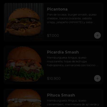
Picantona
Pan de la casa, burger smash, queso 
cheddar, tocino crocante, cebolla 
crispy, jalapeño (APARTE) y salsa 
ranch.

SIN PAPAS
$7.000
Picardía Smash
Hamburguesa Angus, queso 
mozzarella, hojas de lechuga 
hidropónica, camarones con tocino 
grillados y acompañada de salsa 
thousand island spicy.
$10.900
Pituca Smash
Hamburguesa Angus, queso 
camembert, mermelada de ají verde y 