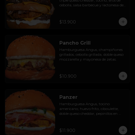
triple queso cheddar, tocino, aros de 
cebolla, salsa barbecue y lactonesa de 
ajo.
$13.900
Pancho Grill
Hamburguesa Angus, champiñones 
grillados, cebolla grillada, doble queso 
mozzarella y mayonesa de zetas.
$10.900
Panzer
Hamburguesa Angus, tocino 
americano, huevo frito, ciboulette, 
doble queso cheddar, pepinillos en 
rodaja y mayo casera.
$11.900