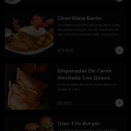
Chorrillana Barón
Un clásico porteño estilo la Joya. Base 
de papas rústicas, carne mechada de 
res, cebolla caramelizada, longaniza 
artesanal y huevo frito, acompañado 
con salsa de la casa.
$19.900
Empanadas De Carne
Mechada Con Queso
Empanadas de carne mechada con 
queso (3 uds.)
$6.900
Gran Trio Burger
- Doble queso cheddar con cebollita 