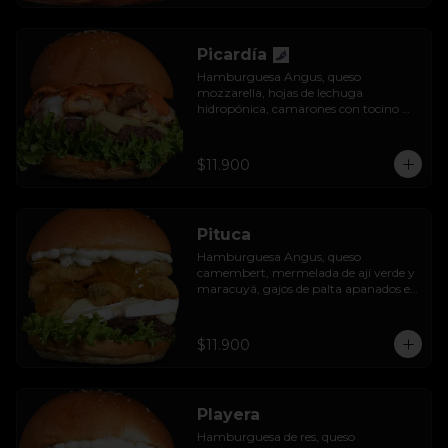
Picardía
Hamburguesa Angus, queso 
mozzarella, hojas de lechuga 
hidropónica, camarones con tocino 
grillados y acompañada de salsa 
thousand island spicy.
$11.900
Pituca
Hamburguesa Angus, queso 
camembert, mermelada de ají verde y 
maracuyá, gajos de palta apanados en 
panko, hojas de lechuga hidropónica y 
mayo casera.
$11.900
Playera
Hamburguesa de res, queso 