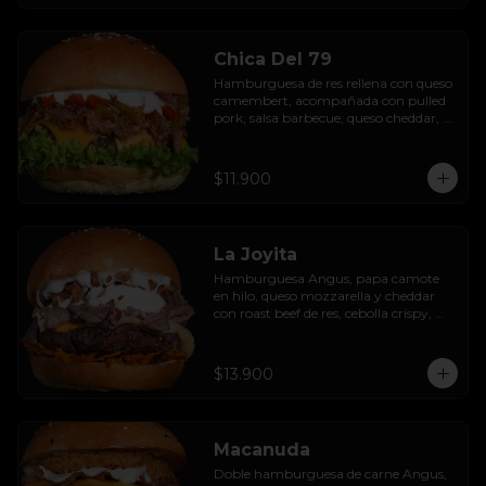
Chica Del 79
Hamburguesa de res rellena con queso 
camembert, acompañada con pulled 
pork, salsa barbecue, queso cheddar, 
pimientos asados, hojas de lechuga 
hidropónica y salsa de ajo.
$11.900
La Joyita
Hamburguesa Angus, papa camote 
en hilo, queso mozzarella y cheddar 
con roast beef de res, cebolla crispy, 
huevo pochado, mayo casera y salsa 
gravy.
$13.900
Macanuda
Doble hamburguesa de carne Angus, 