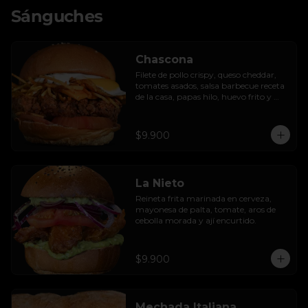
Sánguches
Chascona
Filete de pollo crispy, queso cheddar, 
tomates asados, salsa barbecue receta 
de la casa, papas hilo, huevo frito y 
lactonesa de ajo.
$9.900
La Nieto
Reineta frita marinada en cerveza, 
mayonesa de palta, tomate, aros de 
cebolla morada y ají encurtido.
$9.900
Mechada Italiana