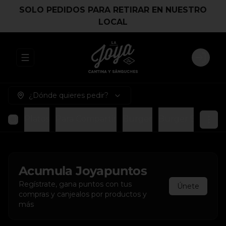
SOLO PEDIDOS PARA RETIRAR EN NUESTRO
LOCAL
Abrir menu de navegación
Login
¿Dónde quieres pedir?
Platos
Para Compartir
Burger
Burger Smash
Acumula
Joyapuntos
Regístrate, gana puntos con tus
Únete
compras y canjealos por productos y
más