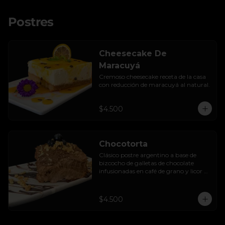
Postres
Cheesecake De
Maracuyá
Cremoso cheesecake receta de la casa 
con reducción de maracuyá al natural.
$4.500
Chocotorta
Clásico postre argentino a base de 
bizcocho de galletas de chocolate 
infusionadas en café de grano y licor de 
amarula, acompañada de una suave 
mezcla cremosa de manjar casero.
$4.500