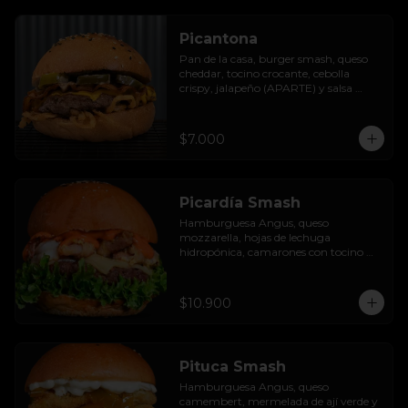
Picantona
Pan de la casa, burger smash, queso 
cheddar, tocino crocante, cebolla 
crispy, jalapeño (APARTE) y salsa 
ranch.

SIN PAPAS
$7.000
Picardía Smash
Hamburguesa Angus, queso 
mozzarella, hojas de lechuga 
hidropónica, camarones con tocino 
grillados y acompañada de salsa 
thousand island spicy.
$10.900
Pituca Smash
Hamburguesa Angus, queso 
camembert, mermelada de ají verde y 