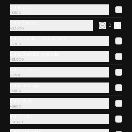
Extra BBQ
+
$600
Extra Burger
0
+
$2.500
$2.600
Extra Cebolla Caramelizada
+
$900
Fentimans Indian Tonic
Extra Chancho en piedra
Water
+
$1.000
Extra Huevo
+
$800
$2.900
Extra Lechuga
+
$600
Extra Mayo
Ginger Beer Fentimans
+
$600
Extra Palta
+
$1.500