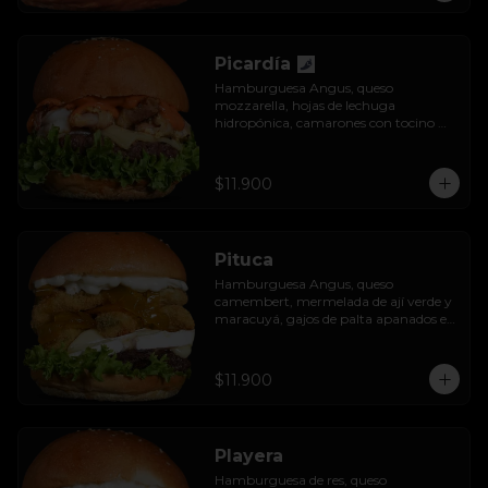
Picardía
Hamburguesa Angus, queso 
mozzarella, hojas de lechuga 
hidropónica, camarones con tocino 
grillados y acompañada de salsa 
thousand island spicy.
$11.900
Pituca
Hamburguesa Angus, queso 
camembert, mermelada de ají verde y 
maracuyá, gajos de palta apanados en 
panko, hojas de lechuga hidropónica y 
mayo casera.
$11.900
Playera
Hamburguesa de res, queso 