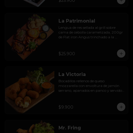
$25.900
rebozadas en batido de la casa, con 
limoneta de jengibre y mayo al olivo.
La Patrimonial
Lengua de res sellada al grill sobre 
cama de cebolla caramelizada, 200gr 
de Flat iron Angus trinchado a la 
parrilla con chimichurri, camarones 
envueltos en tocino al ajillo, fondue de 
queso en pan de la casa, acompañado 
$25.900
con sopaipillas sureñas y mayo casera.
La Victoria
Bocadillos rellenos de queso 
mozzarella con envoltura de jamón 
serrano, apanados en panco y servidos 
con salsa thousand  island spicy
$9.900
Mr. Fring