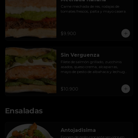
Carne mechada de res, rodajas de 
tomates frescos, palta y mayo casera.
$9.900
Sin Verguenza
Filete de salmón grillado, zucchinis 
asados, queso crema, alcaparras, 
mayo de pesto de albahaca y lechuga 
hidropónica.
$10.900
Ensaladas
Antojadisima
Fingers de pollo crocante servidos en 