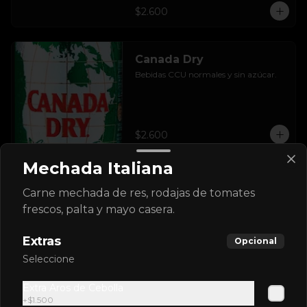
$2.600
Canada Dry
Bebidas CCU normales y sin azúcar.
$2.600
Mechada Italiana
Canada Dry Zero
Carne mechada de res, rodajas de tomates
frescos, palta y mayo casera.
Extras
Opcional
$2.600
Seleccione
Extra Aros de Cebolla
+
$1.500
Crush