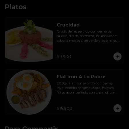
Platos
Crueldad
Crudo de res servido con yema de 
huevo, dip de mostaza, brunoisse de 
cebolla morada, ají verde y pepinillos 
encurtidos de la casa, mayo de cilantro 
y tostadas.
$9.900
Flat Iron A Lo Pobre
200gr Flat iron servido con papas 
joya, cebolla caramelizada, huevos 
fritos acompañado con chimichurri.
$15.900
Para Compartir