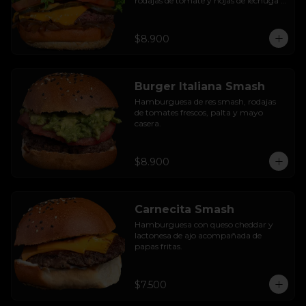
rodajas de tomate y hojas de lechuga 
hidropónica.
$8.900
Burger Italiana Smash
Hamburguesa de res smash, rodajas 
de tomates frescos, palta y mayo 
casera.
$8.900
Carnecita Smash
Hamburguesa con queso cheddar y 
lactonesa de ajo acompañada de 
papas fritas.
$7.500