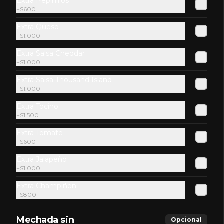
Extra Pepinillos
+
$600
$2.900
Extra Queso
+
$1.000
Kem Piña
Extra Salsa Cheddar
+
$1.000
Extra Salsa Thousand Island
+
$1.000
$2.600
Extra Tocino
+
$1.500
Extra Tomate
Limon Soda Zero
+
$600
Extra Jalapeño
+
$1.000
Extra Champiñon
$2.600
+
$800
Mechada sin
Opcional