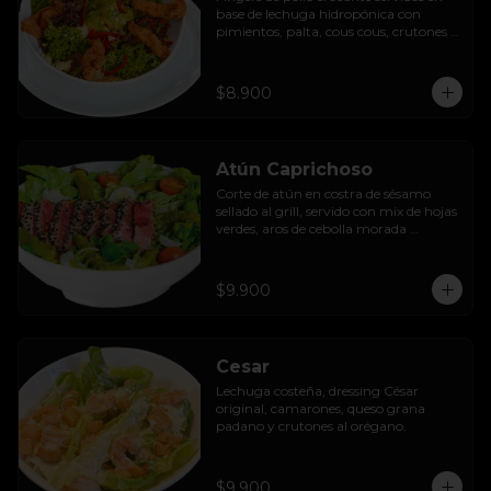
base de lechuga hidropónica con 
pimientos, palta, cous cous, crutones 
al orégano y dressing de yoghurt con 
queso camembert.
$8.900
Atún Caprichoso
Corte de atún en costra de sésamo 
sellado al grill, servido con mix de hojas 
verdes, aros de cebolla morada 
encurtida, tomates cherry, huevos, 
espárragos y dressing de mango con 
almendras.
$9.900
Cesar
Lechuga costeña, dressing César 
original, camarones, queso grana 
padano y crutones al orégano.
$9.900