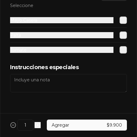
Pap
Seleccione
Mayo Casera
$2.600
Palta
Tomate
Pepsi
Instrucciones especiales
$2.600
Pepsi Zero
Agregar
$9.900