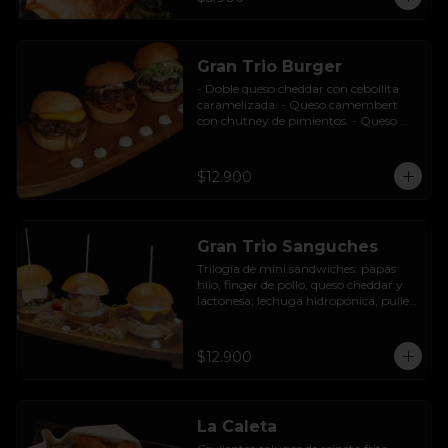
Gran Trio Burger
- Doble queso cheddar con cebollita 
caramelizada. - Queso camembert 
con chutney de pimientos. - Queso 
azul con base de champiñones al ajillo.
$12.900
Gran Trio Sanguches
Trilogía de mini sándwiches: papas 
hilo, finger de pollo, queso cheddar y 
lactonesa; lechuga hidropónica, pulled 
pork BBQ, queso camembert y 
pimentón asado; caluga de reineta, 
salsa tártara, cebolla encurtida, 
$12.900
mayonesa y palta.
La Caleta