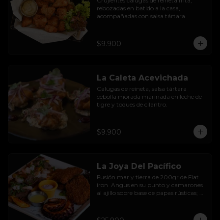
Crujientes calugas de reineta frita, 
rebozadas en batido a la casa, 
acompañadas con salsa tártara.
$9.900
La Caleta Acevichada
Calugas de reineta, salsa tártara 
cebolla morada marinada en leche de 
tigre y toques de cilantro.
$9.900
La Joya Del Pacífico
Fusión mar y tierra de 200gr de Flat 
iron  Angus en su punto y camarones 
al ajillo sobre base de papas rústicas; 
pulpo a la parrilla sazonado con 
paprika ahumada y sour black de 
tinta de sepias; calugas de reineta frita 