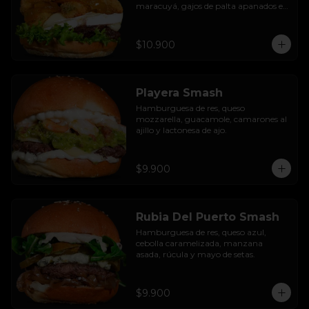
maracuyá, gajos de palta apanados en 
panko, hojas de lechuga hidropónica y 
mayo casera.
$10.900
Playera Smash
Hamburguesa de res, queso 
mozzarella, guacamole, camarones al 
ajillo y lactonesa de ajo.
$9.900
Rubia Del Puerto Smash
Hamburguesa de res, queso azul, 
cebolla caramelizada, manzana 
asada, rúcula y mayo de setas.
$9.900