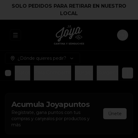
SOLO PEDIDOS PARA RETIRAR EN NUESTRO
LOCAL
Abrir menu de navegación
Login
¿Dónde quieres pedir?
Platos
Para Compartir
Burger
Burger Smash
Acumula
Joyapuntos
Regístrate, gana puntos con tus
Únete
compras y canjealos por productos y
más