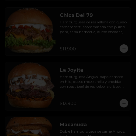
Chica Del 79
Hamburguesa de res rellena con queso 
camembert, acompañada con pulled 
pork, salsa barbecue, queso cheddar, 
pimientos asados, hojas de lechuga 
hidropónica y salsa de ajo.
$11.900
La Joyita
Hamburguesa Angus, papa camote 
en hilo, queso mozzarella y cheddar 
con roast beef de res, cebolla crispy, 
huevo pochado, mayo casera y salsa 
gravy.
$13.900
Macanuda
Doble hamburguesa de carne Angus, 