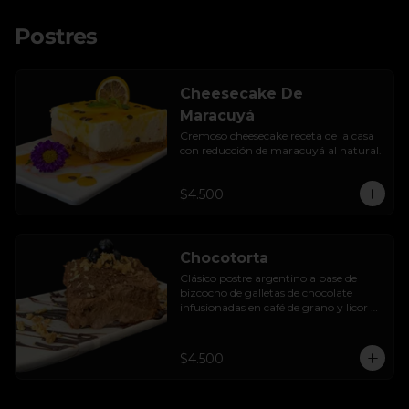
Postres
Cheesecake De
Maracuyá
Cremoso cheesecake receta de la casa 
con reducción de maracuyá al natural.
$4.500
Chocotorta
Clásico postre argentino a base de 
bizcocho de galletas de chocolate 
infusionadas en café de grano y licor de 
amarula, acompañada de una suave 
mezcla cremosa de manjar casero.
$4.500