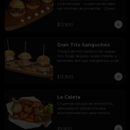
caramelizada. - Queso camembert 
con chutney de pimientos. - Queso 
azul con base de champiñones al ajillo.
$12.900
Gran Trio Sanguches
Trilogía de mini sándwiches: papas 
hilo, finger de pollo, queso cheddar y 
lactonesa; lechuga hidropónica, pulled 
pork BBQ, queso camembert y 
pimentón asado; caluga de reineta, 
salsa tártara, cebolla encurtida, 
$12.900
mayonesa y palta.
La Caleta
Crujientes calugas de reineta frita, 
rebozadas en batido a la casa, 
acompañadas con salsa tártara.
$9.900