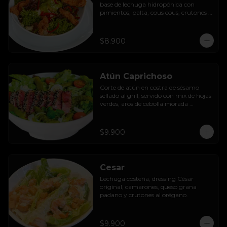
base de lechuga hidropónica con 
pimientos, palta, cous cous, crutones 
al orégano y dressing de yoghurt con 
queso camembert.
$8.900
Atún Caprichoso
Corte de atún en costra de sésamo 
sellado al grill, servido con mix de hojas 
verdes, aros de cebolla morada 
encurtida, tomates cherry, huevos, 
espárragos y dressing de mango con 
almendras.
$9.900
Cesar
Lechuga costeña, dressing César 
original, camarones, queso grana 
padano y crutones al orégano.
$9.900