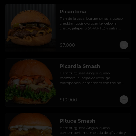
Picantona
Pan de la casa, burger smash, queso 
cheddar, tocino crocante, cebolla 
crispy, jalapeño (APARTE) y salsa 
ranch.

SIN PAPAS
$7.000
Picardía Smash
Hamburguesa Angus, queso 
mozzarella, hojas de lechuga 
hidropónica, camarones con tocino 
grillados y acompañada de salsa 
thousand island spicy.
$10.900
Pituca Smash
Hamburguesa Angus, queso 
camembert, mermelada de ají verde y 