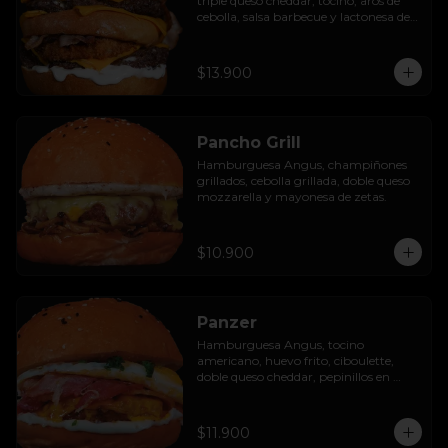
triple queso cheddar, tocino, aros de 
cebolla, salsa barbecue y lactonesa de 
ajo.
$13.900
Pancho Grill
Hamburguesa Angus, champiñones 
grillados, cebolla grillada, doble queso 
mozzarella y mayonesa de zetas.
$10.900
Panzer
Hamburguesa Angus, tocino 
americano, huevo frito, ciboulette, 
doble queso cheddar, pepinillos en 
rodaja y mayo casera.
$11.900