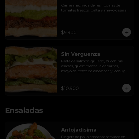
Carne mechada de res, rodajas de 
tomates frescos, palta y mayo casera.
$9.900
Sin Verguenza
Filete de salmón grillado, zucchinis 
asados, queso crema, alcaparras, 
mayo de pesto de albahaca y lechuga 
hidropónica.
$10.900
Ensaladas
Antojadisima
Fingers de pollo crocante servidos en 