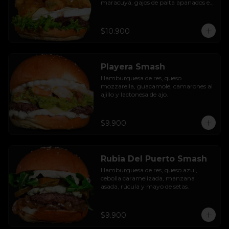
maracuyá, gajos de palta apanados en 
panko, hojas de lechuga hidropónica y 
mayo casera.
$10.900
Playera Smash
Hamburguesa de res, queso 
mozzarella, guacamole, camarones al 
ajillo y lactonesa de ajo.
$9.900
Rubia Del Puerto Smash
Hamburguesa de res, queso azul, 
cebolla caramelizada, manzana 
asada, rúcula y mayo de setas.
$9.900