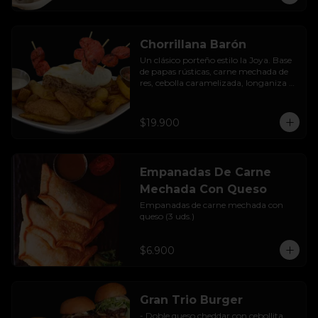
Chorrillana Barón
Un clásico porteño estilo la Joya. Base 
de papas rústicas, carne mechada de 
res, cebolla caramelizada, longaniza 
artesanal y huevo frito, acompañado 
con salsa de la casa.
$19.900
Empanadas De Carne
Mechada Con Queso
Empanadas de carne mechada con 
queso (3 uds.)
$6.900
Gran Trio Burger
- Doble queso cheddar con cebollita 