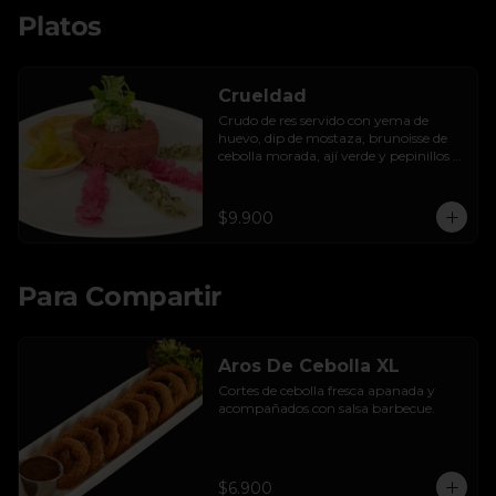
Platos
Crueldad
Crudo de res servido con yema de 
huevo, dip de mostaza, brunoisse de 
cebolla morada, ají verde y pepinillos 
encurtidos de la casa, mayo de cilantro 
y tostadas.
$9.900
Para Compartir
Aros De Cebolla XL
Cortes de cebolla fresca apanada y 
acompañados con salsa barbecue.
$6.900