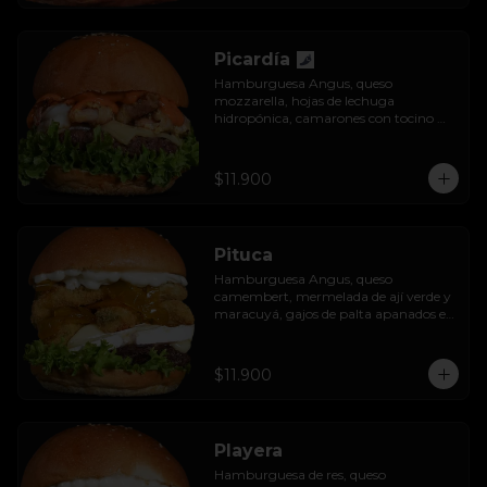
Picardía
Hamburguesa Angus, queso 
mozzarella, hojas de lechuga 
hidropónica, camarones con tocino 
grillados y acompañada de salsa 
thousand island spicy.
$11.900
Pituca
Hamburguesa Angus, queso 
camembert, mermelada de ají verde y 
maracuyá, gajos de palta apanados en 
panko, hojas de lechuga hidropónica y 
mayo casera.
$11.900
Playera
Hamburguesa de res, queso 