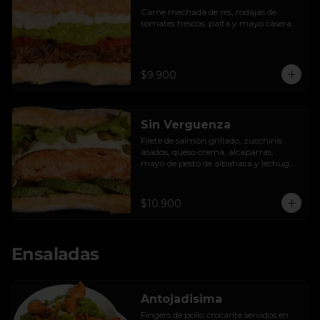
Carne mechada de res, rodajas de 
tomates frescos, palta y mayo casera.
$9.900
Sin Verguenza
Filete de salmón grillado, zucchinis 
asados, queso crema, alcaparras, 
mayo de pesto de albahaca y lechuga 
hidropónica.
$10.900
Ensaladas
Antojadisima
Fingers de pollo crocante servidos en 