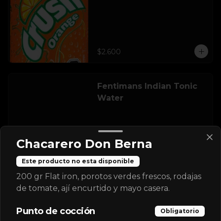
$2.600
Fentimans Indian Tonic
Water
$2.900
Chacarero Don Berna
Este producto no esta disponible
Ginger Beer Fentimans
200 gr Flat iron, porotos verdes frescos, rodajas
de tomate, ají encurtido y mayo casera.
Punto de cocción
Obligatorio