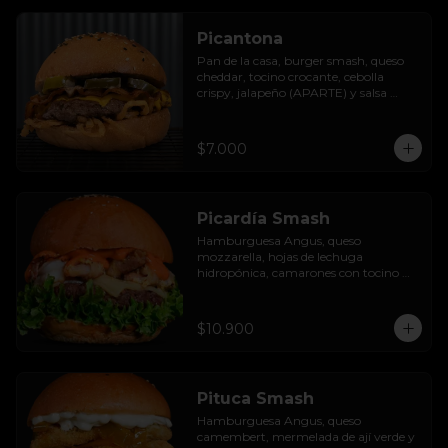
Picantona
Pan de la casa, burger smash, queso 
cheddar, tocino crocante, cebolla 
crispy, jalapeño (APARTE) y salsa 
ranch.

SIN PAPAS
$7.000
Picardía Smash
Hamburguesa Angus, queso 
mozzarella, hojas de lechuga 
hidropónica, camarones con tocino 
grillados y acompañada de salsa 
thousand island spicy.
$10.900
Pituca Smash
Hamburguesa Angus, queso 
camembert, mermelada de ají verde y 