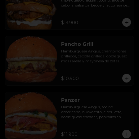
triple queso cheddar, tocino, aros de 
cebolla, salsa barbecue y lactonesa de 
ajo.
$13.900
Pancho Grill
Hamburguesa Angus, champiñones 
grillados, cebolla grillada, doble queso 
mozzarella y mayonesa de zetas.
$10.900
Panzer
Hamburguesa Angus, tocino 
americano, huevo frito, ciboulette, 
doble queso cheddar, pepinillos en 
rodaja y mayo casera.
$11.900