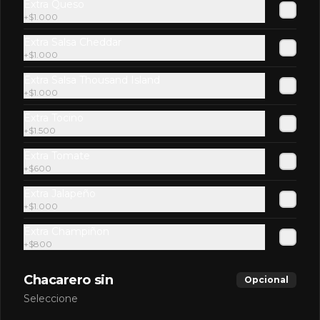
Extra Queso
$2.600
+
$1.000
Extra Salsa Cheddar
+
$1.000
Energizantes
Extra Salsa Thousand Island
+
$1.000
Red Bull Sugar Free
Extra Tocino
Redbull variedades.
+
$1.500
Extra Tomate
+
$600
$3.000
Extra Jalapeño
+
$1.000
Extra Champiñon
Redbull Dragon Fruit
+
$800
Chacarero sin
Opcional
Seleccione
$3.000