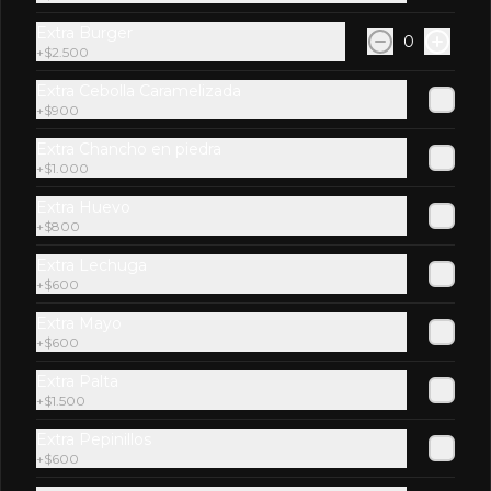
Extra Burger
0
+
$2.500
Extra Cebolla Caramelizada
+
$900
$2.600
Extra Chancho en piedra
+
$1.000
Pepsi
Extra Huevo
+
$800
Extra Lechuga
+
$600
$2.600
Extra Mayo
+
$600
Extra Palta
Pepsi Zero
+
$1.500
Extra Pepinillos
+
$600