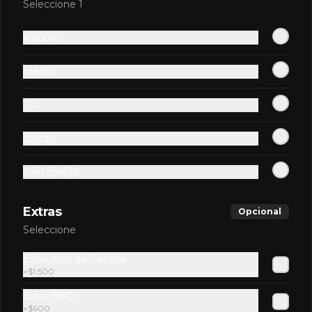
Seleccione 1
$2.900
a punto
Kem Piña
medio
3/4
$2.600
cocido
bien cocido
Limon Soda Zero
Extras
Opcional
Seleccione
Extra Aros de Cebolla
$2.600
+
$1.500
Extra BBQ
+
$600
Pap