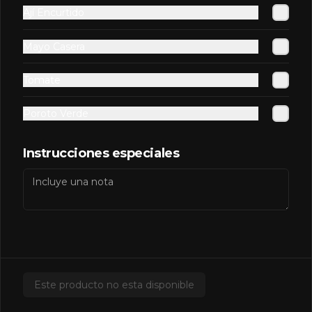
Ají Encurtido
Redbull Yellow
Mayo Casera
Tomate
Poroto Verde
$2.500
Instrucciones especiales
Salsas Extras
Extra BBQ
Este producto no esta disponible
$600