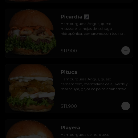
Picardía
Hamburguesa Angus, queso 
mozzarella, hojas de lechuga 
hidropónica, camarones con tocino 
grillados y acompañada de salsa 
thousand island spicy.
$11.900
Pituca
Hamburguesa Angus, queso 
camembert, mermelada de ají verde y 
maracuyá, gajos de palta apanados en 
panko, hojas de lechuga hidropónica y 
mayo casera.
$11.900
Playera
Hamburguesa de res, queso 