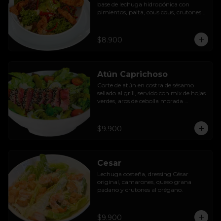
base de lechuga hidropónica con 
pimientos, palta, cous cous, crutones 
al orégano y dressing de yoghurt con 
queso camembert.
$8.900
Atún Caprichoso
Corte de atún en costra de sésamo 
sellado al grill, servido con mix de hojas 
verdes, aros de cebolla morada 
encurtida, tomates cherry, huevos, 
espárragos y dressing de mango con 
almendras.
$9.900
Cesar
Lechuga costeña, dressing César 
original, camarones, queso grana 
padano y crutones al orégano.
$9.900