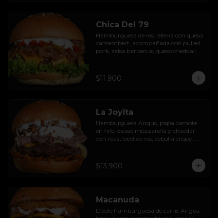
Chica Del 79
Hamburguesa de res rellena con queso 
camembert, acompañada con pulled 
pork, salsa barbecue, queso cheddar, 
pimientos asados, hojas de lechuga 
hidropónica y salsa de ajo.
$11.900
La Joyita
Hamburguesa Angus, papa camote 
en hilo, queso mozzarella y cheddar 
con roast beef de res, cebolla crispy, 
huevo pochado, mayo casera y salsa 
gravy.
$13.900
Macanuda
Doble hamburguesa de carne Angus, 