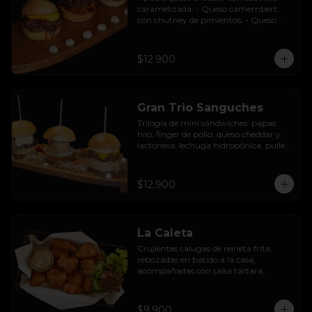
caramelizada. - Queso camembert 
con chutney de pimientos. - Queso 
azul con base de champiñones al ajillo.
$12.900
Gran Trio Sanguches
Trilogía de mini sándwiches: papas 
hilo, finger de pollo, queso cheddar y 
lactonesa; lechuga hidropónica, pulled 
pork BBQ, queso camembert y 
pimentón asado; caluga de reineta, 
salsa tártara, cebolla encurtida, 
$12.900
mayonesa y palta.
La Caleta
Crujientes calugas de reineta frita, 
rebozadas en batido a la casa, 
acompañadas con salsa tártara.
$9.900