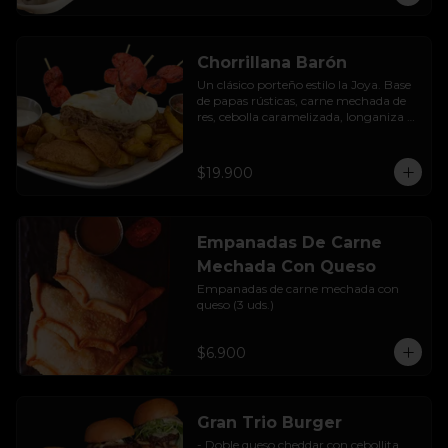
Chorrillana Barón
Un clásico porteño estilo la Joya. Base 
de papas rústicas, carne mechada de 
res, cebolla caramelizada, longaniza 
artesanal y huevo frito, acompañado 
con salsa de la casa.
$19.900
Empanadas De Carne
Mechada Con Queso
Empanadas de carne mechada con 
queso (3 uds.)
$6.900
Gran Trio Burger
- Doble queso cheddar con cebollita 