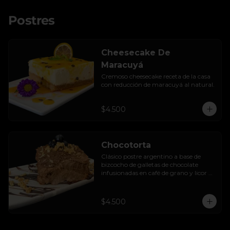
Postres
Cheesecake De
Maracuyá
Cremoso cheesecake receta de la casa 
con reducción de maracuyá al natural.
$4.500
Chocotorta
Clásico postre argentino a base de 
bizcocho de galletas de chocolate 
infusionadas en café de grano y licor de 
amarula, acompañada de una suave 
mezcla cremosa de manjar casero.
$4.500