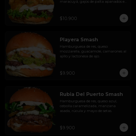
maracuyá, gajos de palta apanados en 
panko, hojas de lechuga hidropónica y 
mayo casera.
$10.900
Playera Smash
Hamburguesa de res, queso 
mozzarella, guacamole, camarones al 
ajillo y lactonesa de ajo.
$9.900
Rubia Del Puerto Smash
Hamburguesa de res, queso azul, 
cebolla caramelizada, manzana 
asada, rúcula y mayo de setas.
$9.900