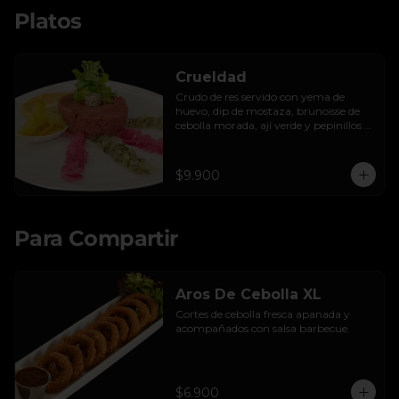
Platos
Crueldad
Crudo de res servido con yema de 
huevo, dip de mostaza, brunoisse de 
cebolla morada, ají verde y pepinillos 
encurtidos de la casa, mayo de cilantro 
y tostadas.
$9.900
Para Compartir
Aros De Cebolla XL
Cortes de cebolla fresca apanada y 
acompañados con salsa barbecue.
$6.900