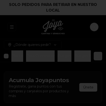
SOLO PEDIDOS PARA RETIRAR EN NUESTRO
LOCAL
Abrir menu de navegación
Login
¿Dónde quieres pedir?
Platos
Para Compartir
Burger
Burger Smash
Acumula
Joyapuntos
Regístrate, gana puntos con tus
Únete
compras y canjealos por productos y
más