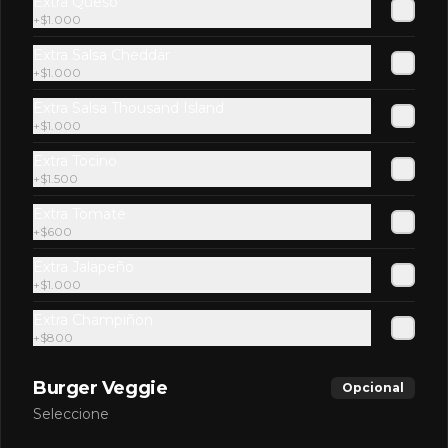
Extra Queso
panko, hojas de lechuga hidropónica y 
+
$1.000
mayo casera.
$11.900
Extra Salsa Cheddar
+
$1.000
Extra Salsa Thousand Island
Playera
+
$1.000
Hamburguesa de res, queso 
mozzarella, guacamole, camarones al 
Extra Tocino
ajillo y lactonesa de ajo.
+
$1.500
Extra Tomate
$10.900
+
$600
Extra Jalapeño
+
$1.000
Rubia Del Puerto
Hamburguesa de res, queso azul, 
Extra Champiñon
cebolla caramelizada, manzana 
+
$800
asada, rúcula y mayo de setas.
Burger Veggie
Opcional
$10.900
Seleccione