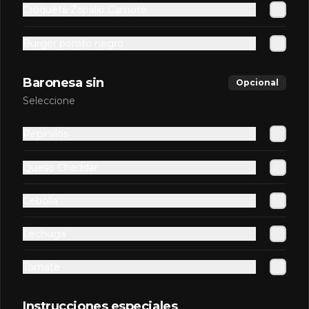
Croqueta Zapallo Camote
Burger poroto negro
Baronesa sin
Opcional
Seleccione
Pepinillos
Conócenos
Queso Cheddar
Despacho
Términos y condiciones
Cebolla
Política de privacidad
Lechuga
Redes sociales
Tomate
Instagram
Instrucciones especiales