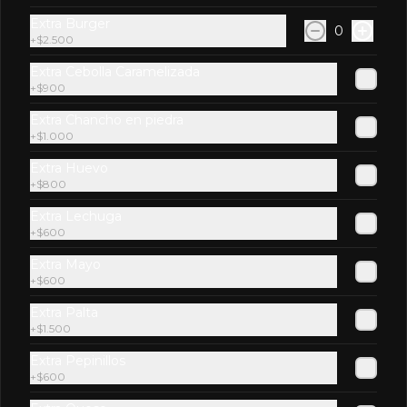
Panzer
Extra Burger
0
+
$2.500
Hamburguesa Angus, tocino 
americano, huevo frito, ciboulette, 
doble queso cheddar, pepinillos en 
Extra Cebolla Caramelizada
rodaja y mayo casera.
+
$900
Extra Chancho en piedra
$11.900
+
$1.000
Extra Huevo
Picardía
+
$800
Hamburguesa Angus, queso 
Extra Lechuga
mozzarella, hojas de lechuga 
+
$600
hidropónica, camarones con tocino 
grillados y acompañada de salsa 
thousand island spicy.
Extra Mayo
+
$600
$11.900
Extra Palta
+
$1.500
Pituca
Extra Pepinillos
Hamburguesa Angus, queso 
+
$600
camembert, mermelada de ají verde y 
maracuyá, gajos de palta apanados en 