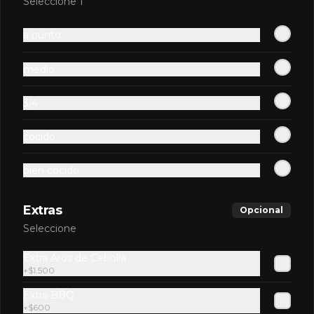
Seleccione 1
huevo pochado, mayo casera y salsa 
gravy.
$13.900
a punto
medio
Macanuda
Doble hamburguesa de carne Angus, 
3/4
triple queso cheddar, tocino, aros de 
cebolla, salsa barbecue y lactonesa de 
ajo.
cocido
$13.900
bien cocido
Pancho Grill
Extras
Opcional
Hamburguesa Angus, champiñones 
Seleccione
grillados, cebolla grillada, doble queso 
mozzarella y mayonesa de zetas.
Extra Aros de Cebolla
+
$1.500
$10.900
Extra BBQ
+
$600