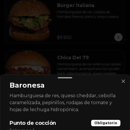
Burger Italiana
Hamburguesa de res, rodajas de 
tomates frescos, palta y mayo casera.
$9.900
Chica Del 79
Hamburguesa de res rellena con queso 
camembert, acompañada con pulled 
pork, salsa barbecue, queso cheddar, 
pimientos asados, hojas de lechuga 
hidropónica y salsa de ajo.
Baronesa
$11.900
Hamburguesa de res, queso cheddar, cebolla
caramelizada, pepinillos, rodajas de tomate y
hojas de lechuga hidropónica.
La Joyita
Hamburguesa Angus, papa camote 
en hilo, queso mozzarella y cheddar 
Punto de cocción
Obligatorio
con roast beef de res, cebolla crispy, 