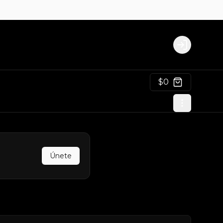
Login
$0
Únete