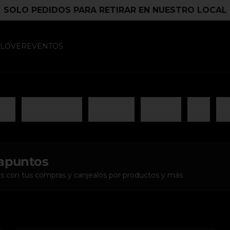
SOLO PEDIDOS PARA RETIRAR EN NUESTRO LOCAL
 LOVER
EVENTOS
mash
Burger Veggie
Sánguches
Ensaladas
Niños
Pos
apuntos
s con tus compras y canjealos por productos y más