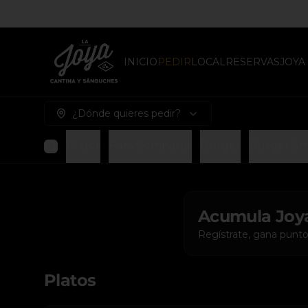
INICIO
PEDIR
LOCAL
RESERVAS
JOYA
¿Dónde quieres pedir?
Platos
Para Compartir
Burger
Burger S
Acumula
Joy
Regístrate, gana punto
Platos