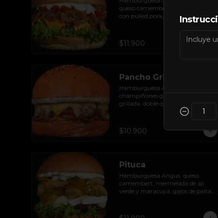
Hamburguesa de res rellena con 
queso camembert, acompañada 
con pulled pork, salsa barbecue, 
Instrucc
queso cheddar, pimientos asados, 
hojas de lechuga hidropónica y 
salsa de ajo.
$11.900
Pancho Grill
Hamburguesa Angus, 
champiñones grillados, cebolla 
grillada, doble queso mozzarella y 
mayonesa de zetas.
$10.900
Pituca
Hamburguesa Angus, queso 
camembert, mermelada de ají 
verde y maracuyá, gajos de palta 
apanados en panko, hojas de 
lechuga hidropónica y mayo 
casera.