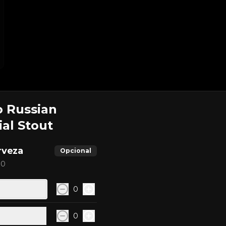
 Russian
al Stout
Buque Insigne
Triple burger con mas de medio 
kilo de carne, queso cheddar, 
rveza
Opcional
mermelada de tocino, salsa ranch 
y cebolla crispy.
 0
$17.900
0
La Joyita
0