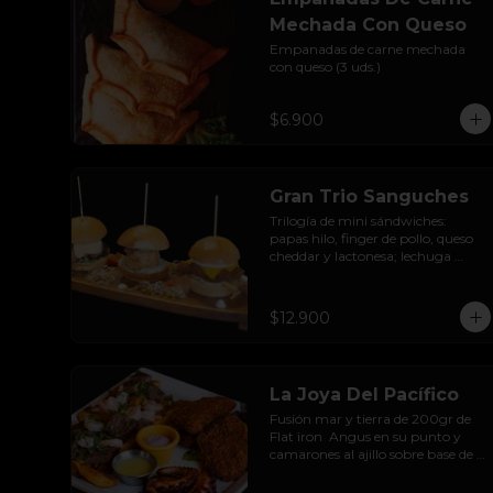
Mechada Con Queso
Empanadas de carne mechada 
con queso (3 uds.)
$6.900
Gran Trio Sanguches
Trilogía de mini sándwiches: 
papas hilo, finger de pollo, queso 
cheddar y lactonesa; lechuga 
hidropónica, pulled pork BBQ, 
queso camembert y pimentón 
asado; caluga de reineta, salsa 
$12.900
tártara, cebolla encurtida, 
mayonesa y palta.
La Joya Del Pacífico
Fusión mar y tierra de 200gr de 
Flat iron  Angus en su punto y 
camarones al ajillo sobre base de 
papas rústicas; pulpo a la parrilla 
sazonado con paprika ahumada y 