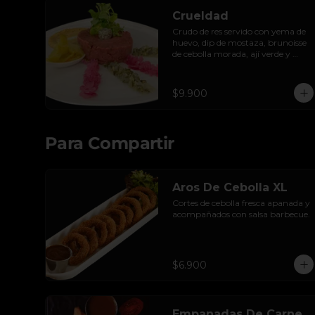
Crueldad
Crudo de res servido con yema de 
huevo, dip de mostaza, brunoisse 
de cebolla morada, ají verde y 
pepinillos encurtidos de la casa, 
mayo de cilantro y tostadas.
$9.900
Para Compartir
Aros De Cebolla XL
Cortes de cebolla fresca apanada y 
acompañados con salsa barbecue.
$6.900
Empanadas De Carne