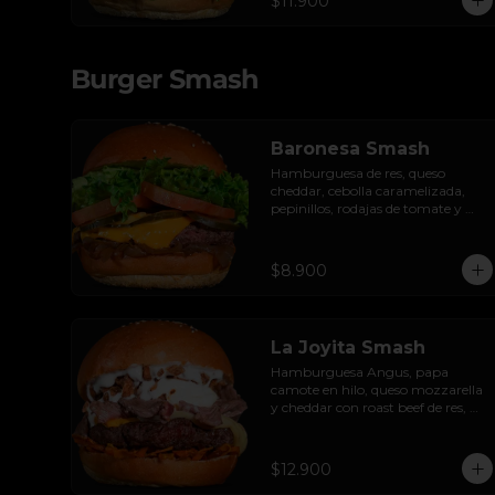
$11.900
Burger Smash
Baronesa Smash
Hamburguesa de res, queso 
cheddar, cebolla caramelizada, 
pepinillos, rodajas de tomate y 
hojas de lechuga hidropónica.
$8.900
La Joyita Smash
Hamburguesa Angus, papa 
camote en hilo, queso mozzarella 
y cheddar con roast beef de res, 
cebolla crispy, huevo pochado, 
mayo casera y salsa gravy.
$12.900