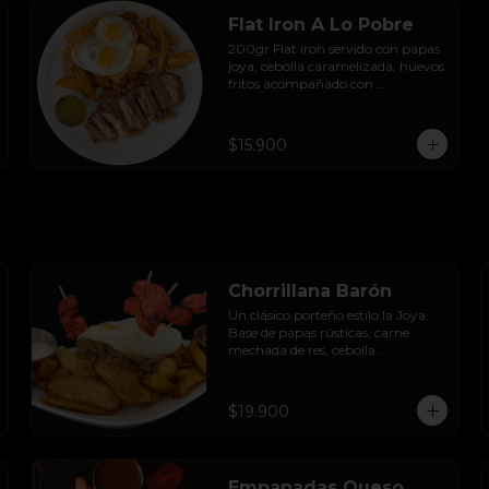
Flat Iron A Lo Pobre
200gr Flat iron servido con papas 
joya, cebolla caramelizada, huevos 
fritos acompañado con 
chimichurri.
$15.900
Chorrillana Barón
Un clásico porteño estilo la Joya. 
Base de papas rústicas, carne 
mechada de res, cebolla 
caramelizada, longaniza artesanal 
y huevo frito, acompañado con 
salsa de la casa.
$19.900
Empanadas Queso