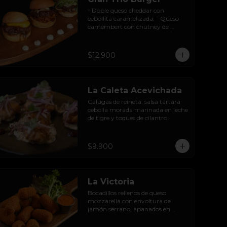
- Doble queso cheddar con 
cebollita caramelizada. - Queso 
camembert con chutney de 
pimientos. - Queso azul con base 
de champiñones al ajillo.
$12.900
La Caleta Acevichada
Calugas de reineta, salsa tártara 
cebolla morada marinada en leche 
de tigre y toques de cilantro.
$9.900
La Victoria
Bocadillos rellenos de queso 
mozzarella con envoltura de 
jamón serrano, apanados en 
panco y servidos con salsa 
thousand  island spicy