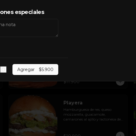
Hamburguesa Angus, papa 
camote en hilo, queso mozzarella 
y cheddar con roast beef de res, 
iones especiales
cebolla crispy, huevo pochado, 
mayo casera y salsa gravy.
$13.900
Panzer
Hamburguesa Angus, tocino 
americano, huevo frito, ciboulette, 
doble queso cheddar, pepinillos en 
Agregar
$5.900
rodaja y mayo casera.
$11.900
Playera
Hamburguesa de res, queso 
mozzarella, guacamole, 
camarones al ajillo y lactonesa de 
ajo.