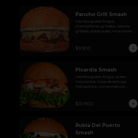
Pancho Grill Smash
Hamburguesa Angus, 
champiñones grillados, cebolla 
grillada, doble queso mozzarella y 
mayonesa de zetas.
$9.900
Picardía Smash
Hamburguesa Angus, queso 
mozzarella, hojas de lechuga 
hidropónica, camarones con 
tocino grillados y acompañada de 
salsa thousand island spicy.
$10.900
Rubia Del Puerto
Smash