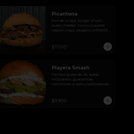
Picantona
Pan de la casa, burger smash, 
queso cheddar, tocino crocante, 
cebolla crispy, jalapeño (APARTE) 
y salsa ranch.

SIN PAPAS
$7.000
Playera Smash
Hamburguesa de res, queso 
mozzarella, guacamole, 
camarones al ajillo y lactonesa de 
ajo.
$9.900