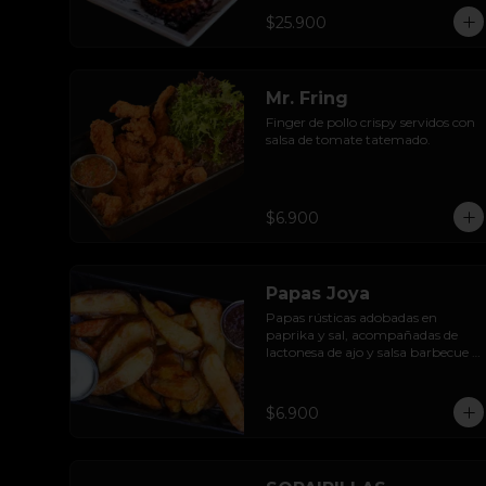
sour black de tinta de sepias; 
$25.900
calugas de reineta frita rebozadas 
en batido de la casa, con limoneta 
de jengibre y mayo al olivo.
Mr. Fring
Finger de pollo crispy servidos con 
salsa de tomate tatemado.
$6.900
Papas Joya
Papas rústicas adobadas en 
paprika y sal, acompañadas de 
lactonesa de ajo y salsa barbecue 
receta casera.
$6.900