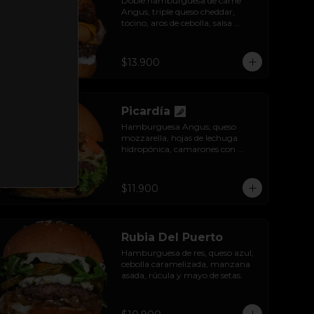
Doble hamburguesa de carne 
Angus, triple queso cheddar, 
tocino, aros de cebolla, salsa 
barbecue y lactonesa de ajo.
$13.900
Picardía
Hamburguesa Angus, queso 
mozzarella, hojas de lechuga 
hidropónica, camarones con 
tocino grillados y acompañada de 
salsa thousand island spicy.
$11.900
Rubia Del Puerto
Hamburguesa de res, queso azul, 
cebolla caramelizada, manzana 
asada, rúcula y mayo de setas.