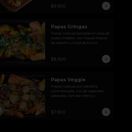
$9.900
Papas Gringas
Papas rústicas bañadas en salsa de 
queso cheddar, con toques frescos 
de cebollín y chips de tocino 
ahumado.
$8.900
Papas Veggie
Papas rústicas con cebollita 
caramelizada, mix de vegetales 
salteados, tomate cherry y 
paltonesa vegana.
$7.900