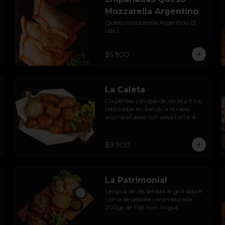
Mozzarella Argentino
Queso mozzarella Argentino (3 
uds.)
$5.900
La Caleta
Crujientes calugas de reineta frita, 
rebozadas en batido a la casa, 
acompañadas con salsa tártara.
$9.900
La Patrimonial
Lengua de res sellada al grill sobre 
cama de cebolla caramelizada, 
200gr de Flat iron Angus 
trinchado a la parrilla con 
chimichurri, camarones envueltos 