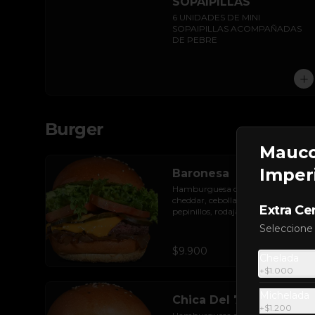
SOPAIPILLAS
6 UNIDADES DE MINI 
SOPAIPILLAS ACOMPAÑADAS 
DE PEBRE
Burger
Mauco
Imperi
Baronesa
Hamburguesa de res, queso 
cheddar, cebolla caramelizada, 
Extra Ce
pepinillos, rodajas de tomate y 
hojas de lechuga hidropónica.
Seleccione
$9.900
Chelada
+
$1.000
Michelada
Chica Del 79
+
$1.200