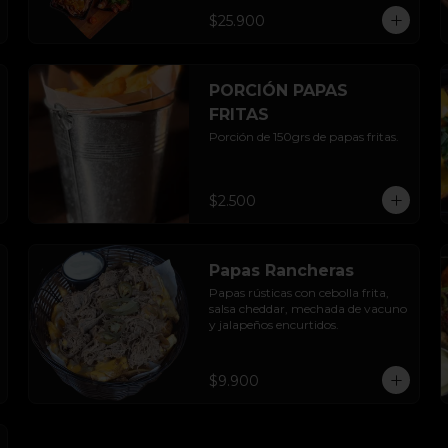
en tocino al ajillo, fondue de queso 
$25.900
en pan de la casa, acompañado 
con sopaipillas sureñas y mayo 
casera.
PORCIÓN PAPAS
FRITAS
Porción de 150grs de papas fritas.
$2.500
Papas Rancheras
Papas rústicas con cebolla frita, 
salsa cheddar, mechada de vacuno 
y jalapeños encurtidos.
$9.900