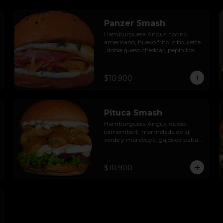
Panzer Smash
Hamburguesa Angus, tocino 
americano, huevo frito, ciboulette 
, doble queso cheddar, pepinillos 
en rodaja y mayo casera.
$10.900
Pituca Smash
Hamburguesa Angus, queso 
camembert, mermelada de ají 
verde y maracuyá, gajos de palta 
apanados en panko, hojas de 
lechuga hidropónica y mayo 
casera.
$10.900