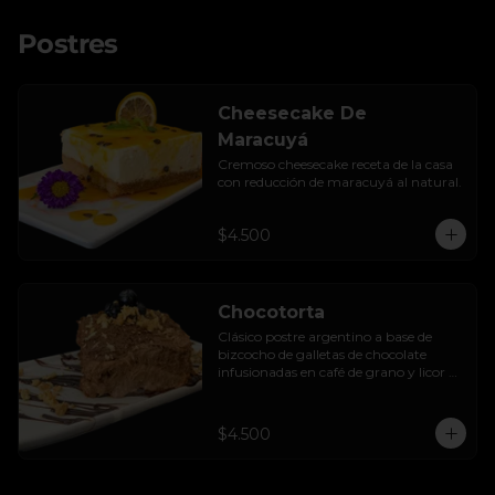
Postres
Cheesecake De
Maracuyá
Cremoso cheesecake receta de la casa 
con reducción de maracuyá al natural.
$4.500
Chocotorta
Clásico postre argentino a base de 
bizcocho de galletas de chocolate 
infusionadas en café de grano y licor de 
amarula, acompañada de una suave 
mezcla cremosa de manjar casero.
$4.500