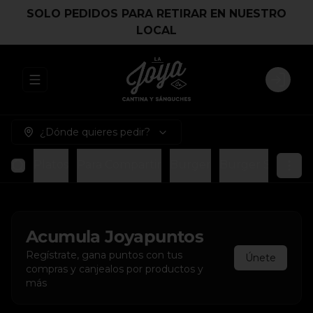
SOLO PEDIDOS PARA RETIRAR EN NUESTRO
LOCAL
Abrir menu de navegación
Login
¿Dónde quieres pedir?
Platos
Para Compartir
Burger
Burger Smash
Acumula
Joyapuntos
Regístrate, gana puntos con tus
Únete
compras y canjealos por productos y
más