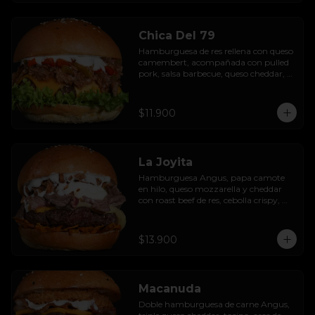
Chica Del 79
Hamburguesa de res rellena con queso 
camembert, acompañada con pulled 
pork, salsa barbecue, queso cheddar, 
pimientos asados, hojas de lechuga 
hidropónica y salsa de ajo.
$11.900
La Joyita
Hamburguesa Angus, papa camote 
en hilo, queso mozzarella y cheddar 
con roast beef de res, cebolla crispy, 
huevo pochado, mayo casera y salsa 
gravy.
$13.900
Macanuda
Doble hamburguesa de carne Angus, 