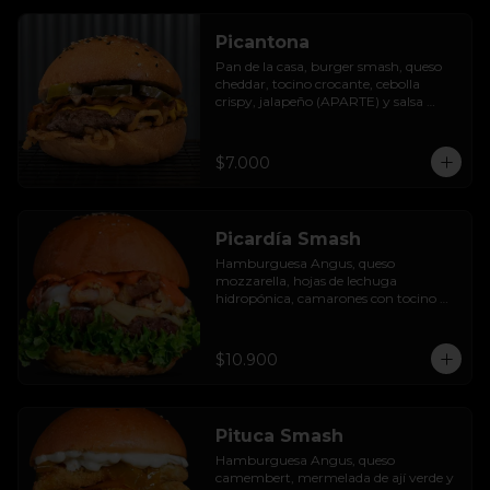
Picantona
Pan de la casa, burger smash, queso 
cheddar, tocino crocante, cebolla 
crispy, jalapeño (APARTE) y salsa 
ranch.

SIN PAPAS
$7.000
Picardía Smash
Hamburguesa Angus, queso 
mozzarella, hojas de lechuga 
hidropónica, camarones con tocino 
grillados y acompañada de salsa 
thousand island spicy.
$10.900
Pituca Smash
Hamburguesa Angus, queso 
camembert, mermelada de ají verde y 