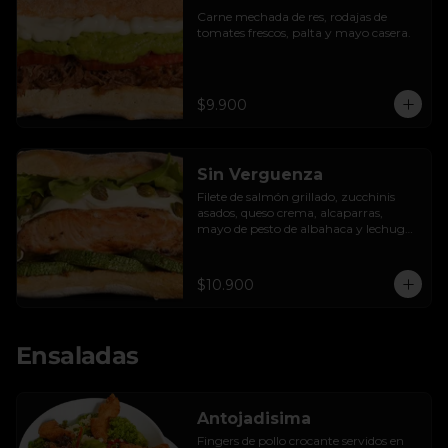
Carne mechada de res, rodajas de 
tomates frescos, palta y mayo casera.
$9.900
Sin Verguenza
Filete de salmón grillado, zucchinis 
asados, queso crema, alcaparras, 
mayo de pesto de albahaca y lechuga 
hidropónica.
$10.900
Ensaladas
Antojadisima
Fingers de pollo crocante servidos en 