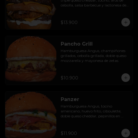
triple queso cheddar, tocino, aros de 
cebolla, salsa barbecue y lactonesa de 
ajo.
$13.900
Pancho Grill
Hamburguesa Angus, champiñones 
grillados, cebolla grillada, doble queso 
mozzarella y mayonesa de zetas.
$10.900
Panzer
Hamburguesa Angus, tocino 
americano, huevo frito, ciboulette, 
doble queso cheddar, pepinillos en 
rodaja y mayo casera.
$11.900