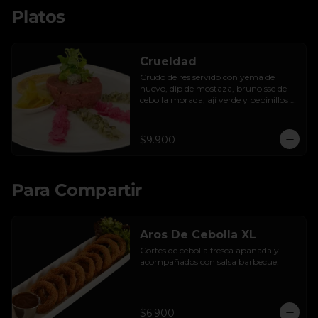
Platos
Crueldad
Crudo de res servido con yema de 
huevo, dip de mostaza, brunoisse de 
cebolla morada, ají verde y pepinillos 
encurtidos de la casa, mayo de cilantro 
y tostadas.
$9.900
Para Compartir
Aros De Cebolla XL
Cortes de cebolla fresca apanada y 
acompañados con salsa barbecue.
$6.900