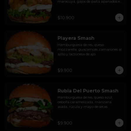
maracuyá, gajos de palta apanados en 
panko, hojas de lechuga hidropónica y 
mayo casera.
$10.900
Playera Smash
Hamburguesa de res, queso 
mozzarella, guacamole, camarones al 
ajillo y lactonesa de ajo.
$9.900
Rubia Del Puerto Smash
Hamburguesa de res, queso azul, 
cebolla caramelizada, manzana 
asada, rúcula y mayo de setas.
$9.900