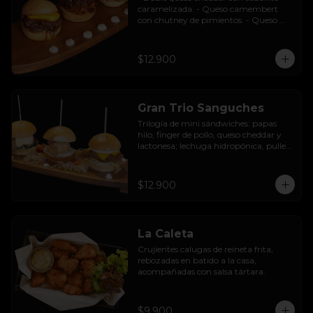
caramelizada. - Queso camembert 
con chutney de pimientos. - Queso 
azul con base de champiñones al ajillo.
$12.900
Gran Trio Sanguches
Trilogía de mini sándwiches: papas 
hilo, finger de pollo, queso cheddar y 
lactonesa; lechuga hidropónica, pulled 
pork BBQ, queso camembert y 
pimentón asado; caluga de reineta, 
salsa tártara, cebolla encurtida, 
$12.900
mayonesa y palta.
La Caleta
Crujientes calugas de reineta frita, 
rebozadas en batido a la casa, 
acompañadas con salsa tártara.
$9.900