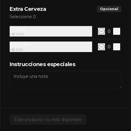
Extra Cerveza
Opcional
Seleccione 0
Redbull Yellow
Chelada
0
+
$1.000
Michelada
0
+
$1.200
$2.500
Instrucciones especiales
Salsas Extras
Extra BBQ
Este producto no esta disponible
$600