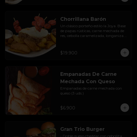
Chorrillana Barón
Un clásico porteño estilo la Joya. Base 
de papas rústicas, carne mechada de 
res, cebolla caramelizada, longaniza 
artesanal y huevo frito, acompañado 
con salsa de la casa.
$19.900
Empanadas De Carne
Mechada Con Queso
Empanadas de carne mechada con 
queso (3 uds.)
$6.900
Gran Trio Burger
- Doble queso cheddar con cebollita 