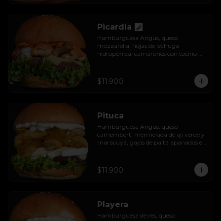
Picardía
Hamburguesa Angus, queso 
mozzarella, hojas de lechuga 
hidropónica, camarones con tocino 
grillados y acompañada de salsa 
thousand island spicy.
$11.900
Pituca
Hamburguesa Angus, queso 
camembert, mermelada de ají verde y 
maracuyá, gajos de palta apanados en 
panko, hojas de lechuga hidropónica y 
mayo casera.
$11.900
Playera
Hamburguesa de res, queso 