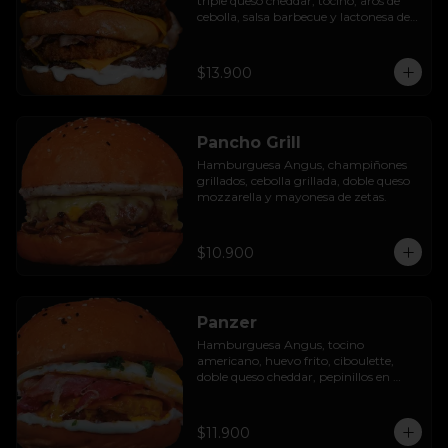
triple queso cheddar, tocino, aros de 
cebolla, salsa barbecue y lactonesa de 
ajo.
$13.900
Pancho Grill
Hamburguesa Angus, champiñones 
grillados, cebolla grillada, doble queso 
mozzarella y mayonesa de zetas.
$10.900
Panzer
Hamburguesa Angus, tocino 
americano, huevo frito, ciboulette, 
doble queso cheddar, pepinillos en 
rodaja y mayo casera.
$11.900