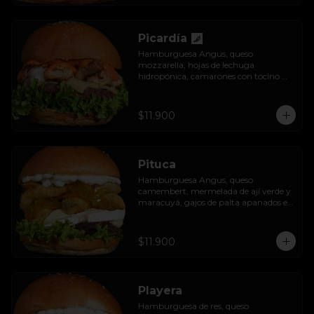
Picardía
Hamburguesa Angus, queso 
mozzarella, hojas de lechuga 
hidropónica, camarones con tocino 
grillados y acompañada de salsa 
thousand island spicy.
$11.900
Pituca
Hamburguesa Angus, queso 
camembert, mermelada de ají verde y 
maracuyá, gajos de palta apanados en 
panko, hojas de lechuga hidropónica y 
mayo casera.
$11.900
Playera
Hamburguesa de res, queso 