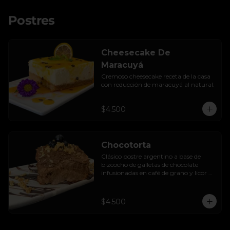
Postres
Cheesecake De
Maracuyá
Cremoso cheesecake receta de la casa 
con reducción de maracuyá al natural.
$4.500
Chocotorta
Clásico postre argentino a base de 
bizcocho de galletas de chocolate 
infusionadas en café de grano y licor de 
amarula, acompañada de una suave 
mezcla cremosa de manjar casero.
$4.500