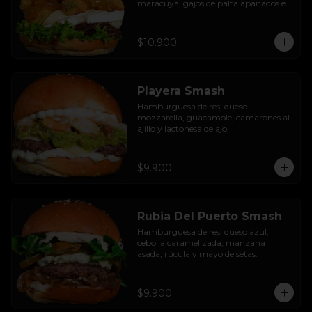
maracuyá, gajos de palta apanados en 
panko, hojas de lechuga hidropónica y 
mayo casera.
$10.900
Playera Smash
Hamburguesa de res, queso 
mozzarella, guacamole, camarones al 
ajillo y lactonesa de ajo.
$9.900
Rubia Del Puerto Smash
Hamburguesa de res, queso azul, 
cebolla caramelizada, manzana 
asada, rúcula y mayo de setas.
$9.900