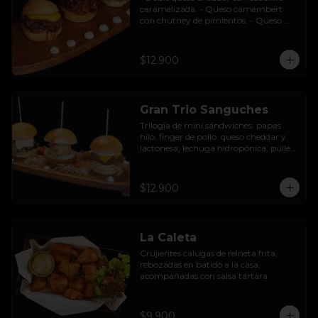
caramelizada. - Queso camembert 
con chutney de pimientos. - Queso 
azul con base de champiñones al ajillo.
$12.900
Gran Trio Sanguches
Trilogía de mini sándwiches: papas 
hilo, finger de pollo, queso cheddar y 
lactonesa; lechuga hidropónica, pulled 
pork BBQ, queso camembert y 
pimentón asado; caluga de reineta, 
salsa tártara, cebolla encurtida, 
$12.900
mayonesa y palta.
La Caleta
Crujientes calugas de reineta frita, 
rebozadas en batido a la casa, 
acompañadas con salsa tártara.
$9.900