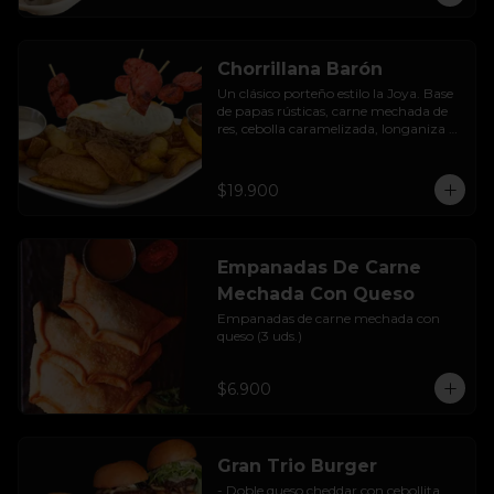
Chorrillana Barón
Un clásico porteño estilo la Joya. Base 
de papas rústicas, carne mechada de 
res, cebolla caramelizada, longaniza 
artesanal y huevo frito, acompañado 
con salsa de la casa.
$19.900
Empanadas De Carne
Mechada Con Queso
Empanadas de carne mechada con 
queso (3 uds.)
$6.900
Gran Trio Burger
- Doble queso cheddar con cebollita 