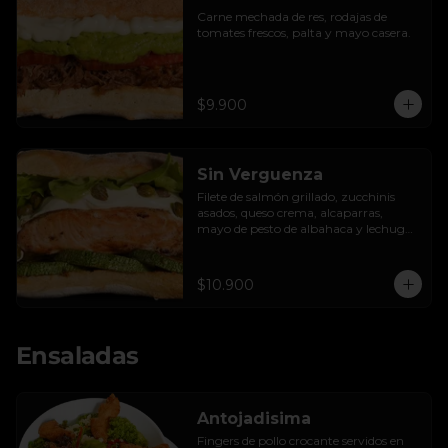
Carne mechada de res, rodajas de 
tomates frescos, palta y mayo casera.
$9.900
Sin Verguenza
Filete de salmón grillado, zucchinis 
asados, queso crema, alcaparras, 
mayo de pesto de albahaca y lechuga 
hidropónica.
$10.900
Ensaladas
Antojadisima
Fingers de pollo crocante servidos en 