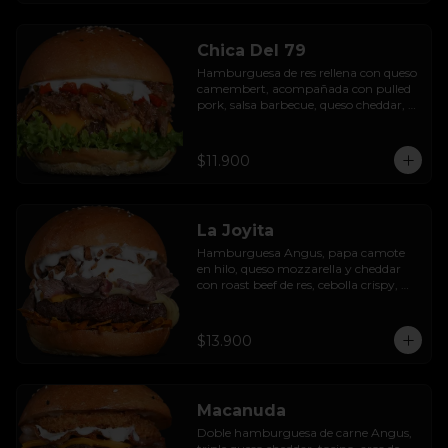
Chica Del 79
Hamburguesa de res rellena con queso 
camembert, acompañada con pulled 
pork, salsa barbecue, queso cheddar, 
pimientos asados, hojas de lechuga 
hidropónica y salsa de ajo.
$11.900
La Joyita
Hamburguesa Angus, papa camote 
en hilo, queso mozzarella y cheddar 
con roast beef de res, cebolla crispy, 
huevo pochado, mayo casera y salsa 
gravy.
$13.900
Macanuda
Doble hamburguesa de carne Angus, 