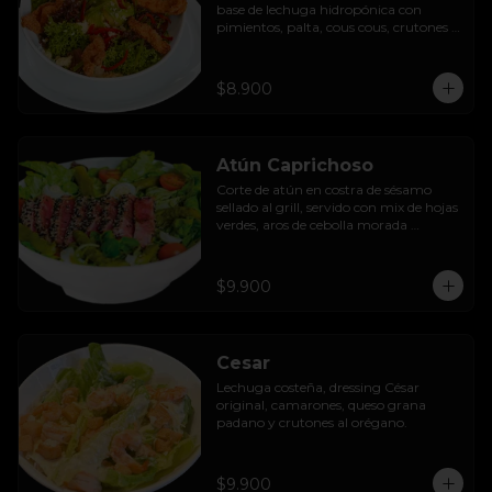
base de lechuga hidropónica con 
pimientos, palta, cous cous, crutones 
al orégano y dressing de yoghurt con 
queso camembert.
$8.900
Atún Caprichoso
Corte de atún en costra de sésamo 
sellado al grill, servido con mix de hojas 
verdes, aros de cebolla morada 
encurtida, tomates cherry, huevos, 
espárragos y dressing de mango con 
almendras.
$9.900
Cesar
Lechuga costeña, dressing César 
original, camarones, queso grana 
padano y crutones al orégano.
$9.900