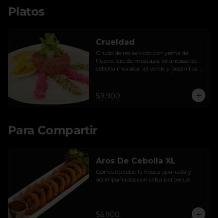
Platos
Crueldad
Crudo de res servido con yema de 
huevo, dip de mostaza, brunoisse de 
cebolla morada, ají verde y pepinillos 
encurtidos de la casa, mayo de cilantro 
y tostadas.
$9.900
Para Compartir
Aros De Cebolla XL
Cortes de cebolla fresca apanada y 
acompañados con salsa barbecue.
$6.900