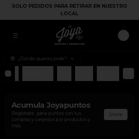
SOLO PEDIDOS PARA RETIRAR EN NUESTRO
LOCAL
Abrir menu de navegación
Login
¿Dónde quieres pedir?
izantes
Salsas Extras
Jarras
Schops
Cervezas
Acumula
Joyapuntos
Regístrate, gana puntos con tus
Únete
compras y canjealos por productos y
más