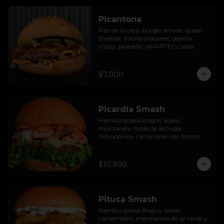
Picantona
Pan de la casa, burger smash, queso 
cheddar, tocino crocante, cebolla 
crispy, jalapeño (APARTE) y salsa 
ranch.

SIN PAPAS
$7.000
Picardía Smash
Hamburguesa Angus, queso 
mozzarella, hojas de lechuga 
hidropónica, camarones con tocino 
grillados y acompañada de salsa 
thousand island spicy.
$10.900
Pituca Smash
Hamburguesa Angus, queso 
camembert, mermelada de ají verde y 