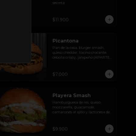
secreta
$11.900
Picantona
Pan de la casa, burger smash, 
queso cheddar, tocino crocante, 
cebolla crispy, jalapeño (APARTE) 
y salsa ranch.

SIN PAPAS
$7.000
Playera Smash
Hamburguesa de res, queso 
mozzarella, guacamole, 
camarones al ajillo y lactonesa de 
ajo.
$9.900