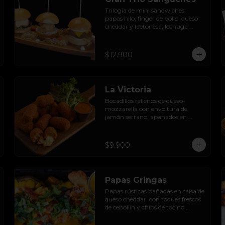
Trilogía de mini sándwiches: 
papas hilo, finger de pollo, queso 
cheddar y lactonesa; lechuga 
hidropónica, pulled pork BBQ, 
queso camembert y pimentón 
asado; caluga de reineta, salsa 
$12.900
tártara, cebolla encurtida, 
mayonesa y palta.
La Victoria
Bocadillos rellenos de queso 
mozzarella con envoltura de 
jamón serrano, apanados en 
panco y servidos con salsa 
thousand  island spicy
$9.900
Papas Gringas
Papas rústicas bañadas en salsa de 
queso cheddar, con toques frescos 
de cebollín y chips de tocino 
ahumado.