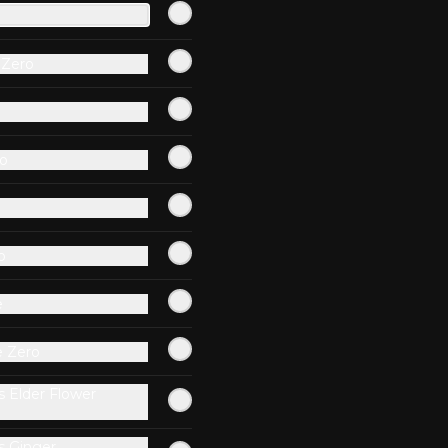
 Zero
La Joyita
Hamburguesa Angus, papa 
camote en hilo, queso mozzarella 
y cheddar con roast beef de res, 
cebolla crispy, huevo pochado, 
mayo casera y salsa gravy.
ro
$13.900
Panzer
o
Hamburguesa Angus, tocino 
americano, huevo frito, ciboulette, 
doble queso cheddar, pepinillos en 
e
rodaja y mayo casera.
e Zero
$11.900
 Elder Flower
Playera
s Ginger