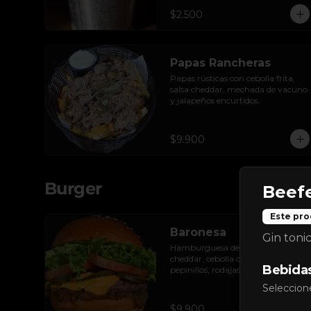
$2.500
Papas Rancheras
Papas rústicas con cebolla frita, 
salsa cheddar, mechada de vacuno 
y jalapeños encurtidos.
$9.900
Burger
Beef
Este pro
Baronesa
Gin tonic
Hamburguesa de res, queso 
cheddar, cebolla caramelizada, 
Bebida
pepinillos, rodajas de tomate y 
hojas de lechuga hidropónica.
Seleccion
$9.900