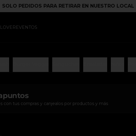
SOLO PEDIDOS PARA RETIRAR EN NUESTRO LOCAL
 LOVER
EVENTOS
mash
Burger Veggie
Sánguches
Ensaladas
Niños
Pos
apuntos
s con tus compras y canjealos por productos y más