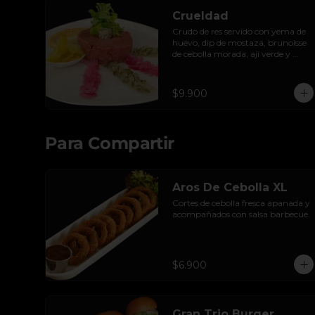
Crueldad
Crudo de res servido con yema de 
huevo, dip de mostaza, brunoisse 
de cebolla morada, ají verde y 
pepinillos encurtidos de la casa, 
mayo de cilantro y tostadas.
$9.900
Para Compartir
Aros De Cebolla XL
Cortes de cebolla fresca apanada y 
acompañados con salsa barbecue.
$6.900
Gran Trio Burger