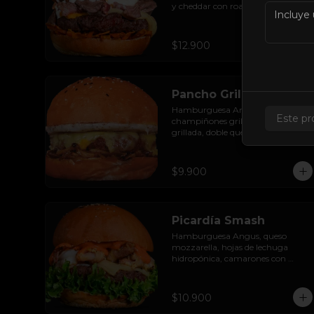
y cheddar con roast beef de res, 
cebolla crispy, huevo pochado, 
mayo casera y salsa gravy.
$12.900
Pancho Grill Smash
Hamburguesa Angus, 
Este pr
champiñones grillados, cebolla 
grillada, doble queso mozzarella y 
mayonesa de zetas.
$9.900
Picardía Smash
Hamburguesa Angus, queso 
mozzarella, hojas de lechuga 
hidropónica, camarones con 
tocino grillados y acompañada de 
salsa thousand island spicy.
$10.900