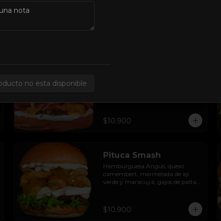
tocino, aros de cebolla, salsa 
barbecue y lactonesa de ajo.
$12.900
Panzer Smash
Hamburguesa Angus, tocino 
oducto no esta disponible
americano, huevo frito, ciboulette 
, doble queso cheddar, pepinillos 
en rodaja y mayo casera.
$10.900
Pituca Smash
Hamburguesa Angus, queso 
camembert, mermelada de ají 
verde y maracuyá, gajos de palta 
apanados en panko, hojas de 
lechuga hidropónica y mayo 
casera.
$10.900