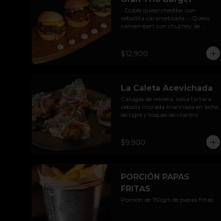
- Doble queso cheddar con 
cebollita caramelizada. - Queso 
camembert con chutney de 
pimientos. - Queso azul con base 
de champiñones al ajillo.
$12.900
La Caleta Acevichada
Calugas de reineta, salsa tártara 
cebolla morada marinada en leche 
de tigre y toques de cilantro.
$9.900
PORCIÓN PAPAS
FRITAS
Porción de 150grs de papas fritas.