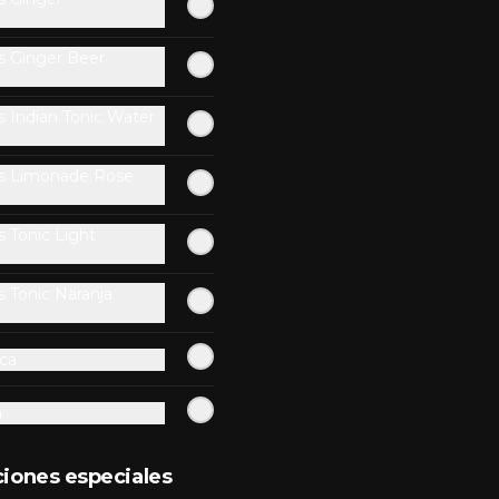
Hamburguesa de res, queso 
mozzarella, guacamole, 
camarones al ajillo y lactonesa de 
ajo.
s Ginger Beer
$10.900
 Indian Tonic Water
s Limonade Rose
 Tonic Light
Burger Italiana Smash
Hamburguesa de res smash, 
rodajas de tomates frescos, palta y 
 Tonic Naranja
mayo casera.
ca
$8.900
a
Macanuda Smash
ciones especiales
Doble hamburguesa de carne 
Angus, triple queso cheddar, 