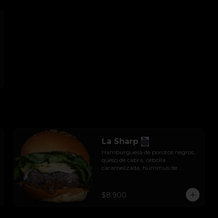
La Sharp
Hamburguesa de porotos negros, 
queso de cabra, cebolla 
caramelizada, hummus de 
garbanzos, julianas de manzana y 
rúcula.
$8.900