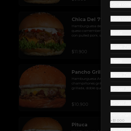
Coca cola
Coca cola
Chica Del 79
Hamburguesa de res rellena con 
queso camembert, acompañada 
Sprite
con pulled pork, salsa barbecue, 
queso cheddar, pimientos asados, 
hojas de lechuga hidropónica y 
Sprite Ze
salsa de ajo.
$11.900
Pepsi
Pancho Grill
Pepsi Zer
Hamburguesa Angus, 
champiñones grillados, cebolla 
grillada, doble queso mozzarella y 
Ginger Al
mayonesa de zetas.
Ginger Al
$10.900
Fentimans
+
$1.000
Pituca
Fentiman