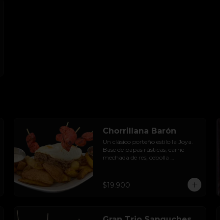
Chorrillana Barón
Un clásico porteño estilo la Joya. 
Base de papas rústicas, carne 
mechada de res, cebolla 
caramelizada, longaniza artesanal 
y huevo frito, acompañado con 
salsa de la casa.
$19.900
Gran Trio Sanguches