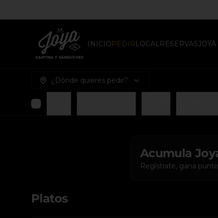
INICIO
PEDIR
LOCAL
RESERVAS
JOYA
¿Dónde quieres pedir?
Platos
Para Compartir
Burger
Burger S
Acumula
Joy
Regístrate, gana punto
Platos