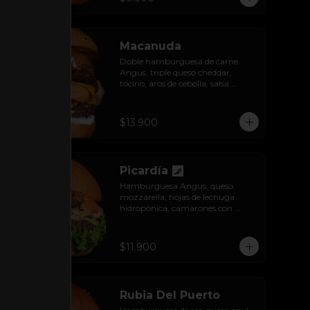
Macanuda
Doble hamburguesa de carne 
Angus, triple queso cheddar, 
tocino, aros de cebolla, salsa 
barbecue y lactonesa de ajo.
$13.900
Picardía
Hamburguesa Angus, queso 
mozzarella, hojas de lechuga 
hidropónica, camarones con 
tocino grillados y acompañada de 
salsa thousand island spicy.
$11.900
Rubia Del Puerto