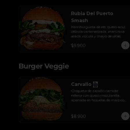
Rubia Del Puerto
Smash
Hamburguesa de res, queso azul, 
cebolla caramelizada, manzana 
asada, rúcula y mayo de setas.
$9.900
Burger Veggie
Carvallo
Croqueta de zapallo camote 
rellena con queso mozzarella, 
apanada en hojuelas de maíz con 
vegetales salteados, salsa tzatziki y 
rúcula.
$8.900