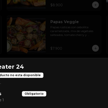
$8.900
Papas Veggie
Papas rústicas con cebollita 
caramelizada, mix de vegetales 
salteados, tomate cherry y 
paltonesa vegana.
$7.900
eater 24
ducto no esta disponible
Buque Insigne
.
Triple burger con mas de medio 
kilo de carne, queso cheddar, 
s
Obligatorio
mermelada de tocino, salsa ranch 
y cebolla crispy.
e 1
$17.900